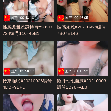
国产
00:43:16
国产
00:46:05
性感尤雅诱惑特写#20210
性感尤雅#20210924编号
724编号116445B1
7B07E146
国产
01:58:17
国产
01:15:52
怜奈啪啪#20210926编号
微胖七七自慰#20210903
4DBF9BFD
编号2B78FAE8