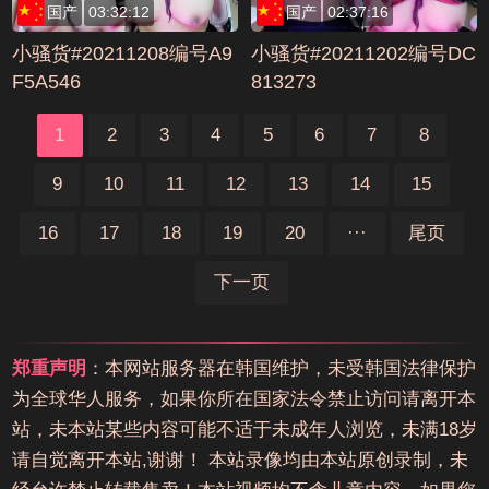
国产
03:32:12
国产
02:37:16
小骚货#20211208编号A9
小骚货#20211202编号DC
F5A546
813273
1
2
3
4
5
6
7
8
9
10
11
12
13
14
15
16
17
18
19
20
···
尾页
下一页
郑重声明
：本网站服务器在韩国维护，未受韩国法律保护
为全球华人服务，如果你所在国家法令禁止访问请离开本
站，未本站某些内容可能不适于未成年人浏览，未满18岁
请自觉离开本站,谢谢！ 本站录像均由本站原创录制，未