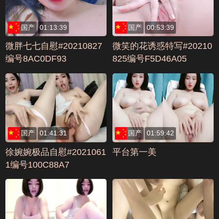
国产
01:13:39
国产
00:53:39
微胖七七自慰#20210827
微笑的花诱惑特写#20210
编号8AC0DF93
825编号F5D46A05
国产
01:41:31
国产
01:59:42
徐婉婉极品自慰#2021061
平台第一美
1编号100C88A7