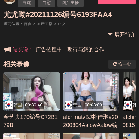
白虎
自慰
国产主播
本站大事件(19j网站发展历程)
尤尤呦
尤尤呦#20211126编号6193FAA4
当前位置：
首页
>
国产主播
> 正文
新手报道,扫盲科普帖
展开简介
广告招租中，期待与您的合作
站长说：
相关录像
换一批
韩国
00:30:46
韩国
00:03:00
韩
金艺贞170编号C72B1
afchinatvBJ朴佳琳#20
afchi
79B
200804AalowAalow编
0815
号E2724EAB