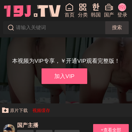
首页
分类
韩国
国产
登录
搜索
本视频为VIP专享，￥开通VIP观看完整版！
加入VIP
原片下载
视频缓存
国产主播
+查看全部