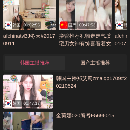
韩国
00:02:55
国产
00:47:53
韩
afchinatvBJ冬天#2017
撸管推荐礼物走走气质
afchi
0911
宅男女神有惊喜看着女
0107
神湿润的逼逼下面好硬
啊编号12F01442
韩国主播推荐
国产主播推荐
韩国主播郑艾莉zmalqp1709#2
0210524
韩国
01:47:17
金荷娜020编号F5696015