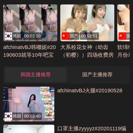
耍性爱无套爆操内射掰
逼编号3DE8DDFD
韩国
00:03:10
国产
00:52:01
国
afchinatvBJ韩嘟妮#20
大系校花女神（幼齿
软绵绵
190603就等10年吧宝
（初樱））四场收费房
月份录像
贝编号CDB4649D
全裸洗澡假JB自慰高
B3190
能诱惑(7)编号8DC466
韩国主播推荐
国产主播推荐
81
afchinatvBJ火腿#20190528
韩国
00:03:40
口罩主播zyyyyz#20201119编