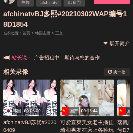
热舞
afchinatv
BJ多熙
afchinatvBJ多熙#20210302WAP编号1
本站大事件(19j网站发展历程)
8D1854
当前位置：
首页
>
韩国主播
> 正文
新手报道,扫盲科普帖
展开简介
广告招租中，期待与您的合作
站长说：
相关录像
换一批
韩国
00:03:00
国产
00:15:44
国
afchinatvBJ苏优#2020
可爱直爽美女老主播佳
落輓自慰
0409
琦和男友在床上各种玩
号D7C