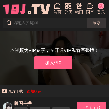
首页
分类
韩国
国产
登录
搜索
本视频为VIP专享，￥开通VIP观看完整版！
加入VIP
原片下载
视频缓存
韩国主播
+查看全部