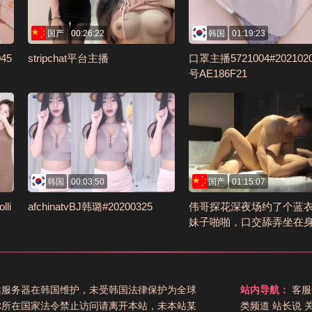
国产
00:26:22
韩国
01:19:23
45
stripchat平台主播
口罩主播5721004#202102
号AE186F21
韩国
00:03:50
国产
01:15:07
lli
afchinatvBJ韩璐#20200325
伟哥探花深夜场约了个蓝
妹子啪啪，口交舔弄坐在
起来操编号F6ECDC7C
站服务器在韩国维护，未受韩国法律保护为全球
站内导航：
客服
你所在国家法令禁止访问请离开本站，未本站某
类频道
站长说