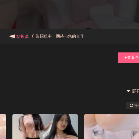
本站大事件(19j网站发展历程)
新手报道,扫盲科普帖
广告招租中，期待与您的合作
站长说
+查看
展
换