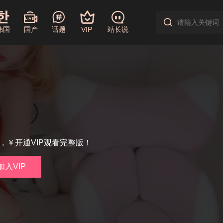
韩国
国产
话题
VIP
站长说
享，￥开通VIP观看完整版！
加入VIP