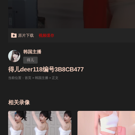
原片下载
视频缓存
韩国主播
得儿
得儿deer118编号3B8CB477
当前位置：
首页
>
韩国主播
> 正文
相关录像