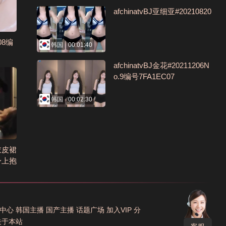
afchinatvBJ亚细亚#20210820
08编
韩国
00:01:40
afchinatvBJ金花#20211206N
o.9编号7FA1EC07
韩国
00:02:30
衣皮裙
身上抱
中心
韩国主播
国产主播
话题广场
加入VIP
分
关于本站