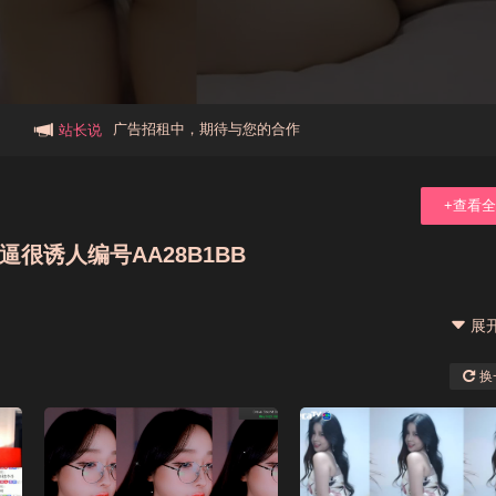
本站大事件(19j网站发展历程)
新手报道,扫盲科普帖
广告招租中，期待与您的合作
站长说
+查看
很诱人编号AA28B1BB
展
换