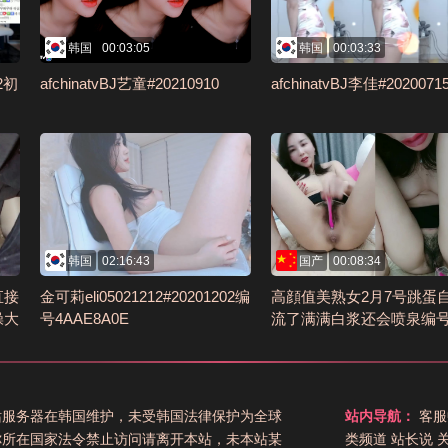
韩国
00:03:05
韩国
00:03:33
02初
afchinatvBJ艺童#20210910
afchinatvBJ李佳#2020071
韩国
02:16:43
国产
00:08:34
直接
金可莉eli05021212#20201202编
高顔值美熟女2月7号跳蛋
操大
号4AAE8A0E
流了满满白浆还会喷泉编号
0A
D4373
站服务器在韩国维护，未受韩国法律保护为全球
站内导航：
客服
你所在国家法令禁止访问请离开本站，未本站某
类频道
站长说