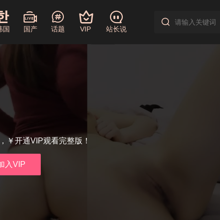
韩国
国产
话题
VIP
站长说
享，￥开通VIP观看完整版！
加入VIP