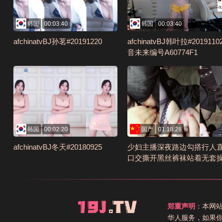
韩国
00:03:40
韩国
00:03:40
afchinatvBJ孙茗#20191220
afchinatvBJ韩叶拉#201911
音未来编号A60774F1
韩国
00:02:20
国产
01:18:28
afchinatvBJ冬天#20180925
少妇主播深夜路边勾搭行人
口交撕开黑丝裤袜站着无套
哥鸡巴很大很给力编号3238B
C
郑重声明
：本网
华人服务，如果