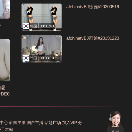
afchinatvBJ徐雅#20200519
5
韩国
00:01:43
afchinatvBJ画媜#20191220
韩国
00:03:10
自慰
DE0
中心
韩国主播
国产主播
话题广场
加入VIP
分
关于本站