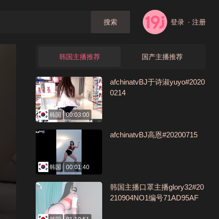
登录
· 注册
搜索
韩国主播推荐
国产主播推荐
afchinatvBJ于诗淑yuyo#2020
0214
韩国
00:03:00
afchinatvBJ高恩#20200715
韩国
00:01:40
韩国主播口罩主播glory32#20
210904NO1编号71AD95AF