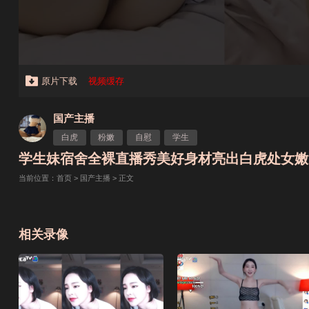
原片下载
视频缓存
国产主播
白虎
粉嫩
自慰
学生
学生妹宿舍全裸直播秀美好身材亮出白虎处女嫩逼
当前位置：
首页
>
国产主播
> 正文
相关录像