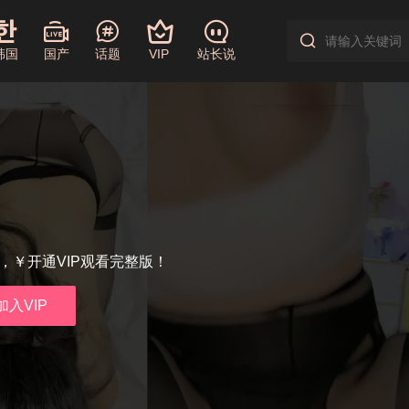
韩国
国产
话题
VIP
站长说
享，￥开通VIP观看完整版！
加入VIP