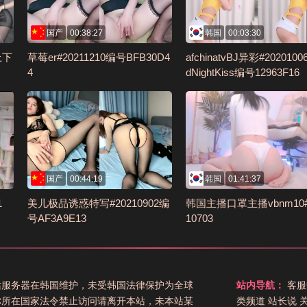
国产
00:38:27
韩国
00:03:30
9上下
草莓er#20211210编号BFB30D4
afchinatvBJ异彩#2020100
4
dNightKiss编号12963F16
国产
00:44:19
韩国
01:41:37
1
美儿极品诱惑特写#20210902编
韩国主播口罩主播vbnm10#
号AF3A9E13
10703
站服务器在韩国维护，未受韩国法律保护为全球
站内导航：
客服
你所在国家法令禁止访问请离开本站，未本站某
类频道
站长说