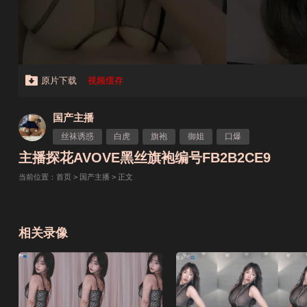
原片下载
视频缓存
国产主播
丝袜诱惑
白虎
旗袍
御姐
口爆
主播探花AVOVE黑丝旗袍编号FB2B2CE9
当前位置：
首页
>
国产主播
> 正文
相关录像