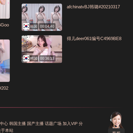
afchinatvBJ韩璐#20210317
6Goo
韩国
00:04:40
得儿deer061编号C4969BE8
韩国
00:36:13
202
中心
韩国主播
国产主播
话题广场
加入VIP
分
关于本站