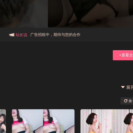
本站大事件(19j网站发展历程)
新手报道,扫盲科普帖
广告招租中，期待与您的合作
站长说
+查看
展
换