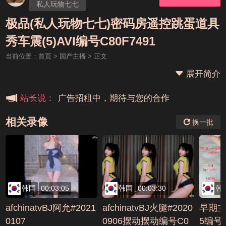
私人玩物七七
极品(私人玩物七七)密码房遥控跳蛋道具
本站大事件(19j网站发展历程)
秀车震(5)AVI编号C80F7491
当前位置：
首页
>
国产主播
> 正文
新手报道,扫盲科普帖
展开简介
广告招租中，期待与您的合作
站长说：
相关录像
换一批
韩国
00:03:05
韩国
00:03:30
韩
afchinatvBJ阿允#2021
afchinatvBJ火腿#2020
早期主
0107
0906摆动摆动编号C0
5编号1