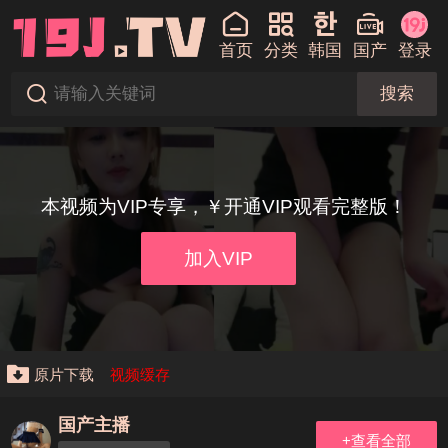
首页
分类
韩国
国产
登录
搜索
本视频为VIP专享，￥开通VIP观看完整版！
加入VIP
原片下载
视频缓存
国产主播
+查看全部