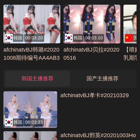
A00C4D
韩国
00:03:20
韩国
00:03:10
国
afchinatvBJ韩璐#2020
afchinatvBJ贝拉#2020
【喂
1008期待编号AA4AB3
0516
乳期
3C
跟老
啪，
韩国主播推荐
国产主播推荐
人内射
afchinatvBJ孝卡#20210329
韩国
00:03:33
afchinatvBJ邢英#20201003Ho