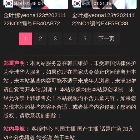
韩国
01:48:08
韩国
01:31:15
金叶娜yeona123#202111
金叶娜yeona123#202111
22NO2编号EB40AB72
22NO1编号E4F5FC38
1
2
3
4
5
下一页
郑重声明
：本网站服务器在韩国维护，未受韩国法律保护
为全球华人服务，如果你所在国家法令禁止访问请离开本
站，未本站某些内容可能不适于未成年人浏览，未满18岁
请自觉离开本站,谢谢！ 本站录像均由本站原创录制，未
经允许禁止转载售卖！本站视频均不含儿童内容，如果您
发现本站的某些内容不合适，或者某些内容侵犯了您的的
版权，请联系我们删除！
站内导航：
客服中心
韩国主播
国产主播
话题广场
加入
VIP
分类频道
站长说
关于本站