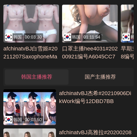
号1DD54740
F8ABE
205E4
韩国
00:03:30
韩国
01:11:54
韩
afchinatvBJ白雪姬#20
口罩主播hee4031#202
早期主
211207SaxophoneMa
00921编号A6045CC7
8编号7
gic编号6B1462B0
韩国主播推荐
国产主播推荐
afchinatvBJ杰希#20210906Di
kWork编号12DBD7BB
韩国
00:03:50
afchinatvBJ高雅拉#20200208