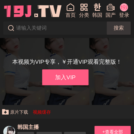
首页
分类
韩国
国产
登录
搜索
本视频为VIP专享，￥开通VIP观看完整版！
加入VIP
原片下载
视频缓存
韩国主播
+查看全部