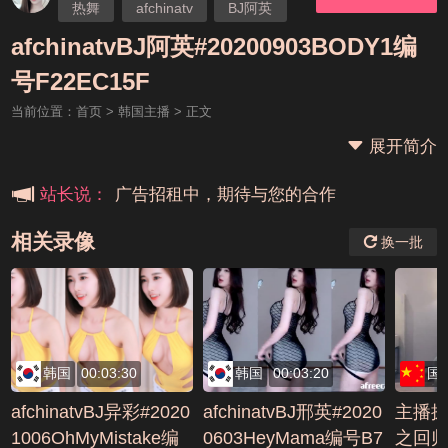
热舞
afchinatv
BJ阿英
afchinatvBJ阿英#20200903BODY1编
本站大事件(19j网站发展历程)
号F22EC15F
当前位置：
首页
>
韩国主播
> 正文
新手报道,扫盲科普帖
展开简介
广告招租中，期待与您的合作
站长说：
相关录像
换一批
韩国
00:03:30
韩国
00:03:20
国
afchinatvBJ异彩#2020
afchinatvBJ邢英#2020
主播
1006OhMyMistake编
0603HeyMama编号B7
之回