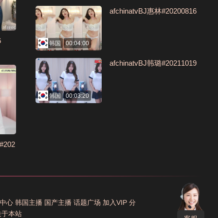
afchinatvBJ惠林#20200816
6
韩国
00:04:00
afchinatvBJ韩璐#20211019
韩国
00:03:20
202
中心
韩国主播
国产主播
话题广场
加入VIP
分
关于本站