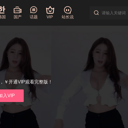
韩国
国产
话题
VIP
站长说
享，￥开通VIP观看完整版！
加入VIP