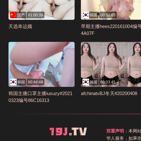
国产
01:00:39
韩国
00:32:03
天选幸运娥
早期主播hees220161004编号
4A07F
韩国
00:44:48
韩国
00:03:45
韩国主播口罩主播iusuzy#2021
afchinatvBJ冬天#20200408
0323编号86C16313
郑重声明
：本网
华人服务，如果