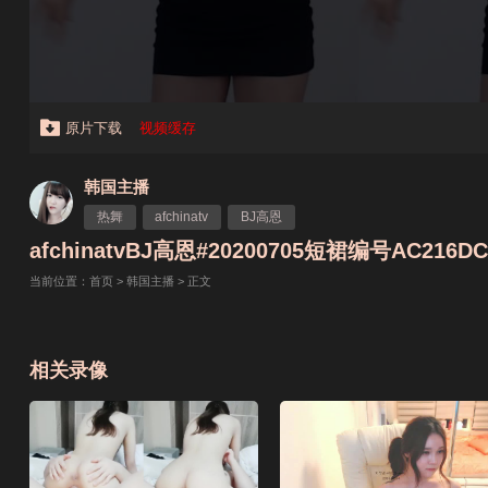
原片下载
视频缓存
韩国主播
热舞
afchinatv
BJ高恩
afchinatvBJ高恩#20200705短裙编号AC216DC
当前位置：
首页
>
韩国主播
> 正文
相关录像