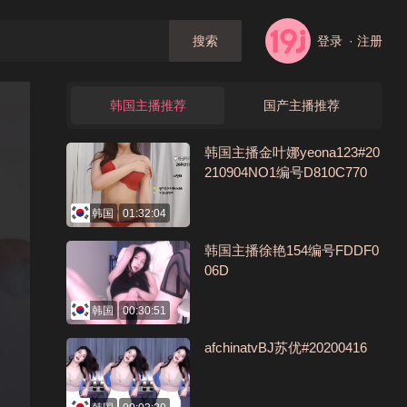
登录
· 注册
搜索
韩国主播推荐
国产主播推荐
韩国主播金叶娜yeona123#20
210904NO1编号D810C770
韩国
01:32:04
韩国主播徐艳154编号FDDF0
06D
韩国
00:30:51
afchinatvBJ苏优#20200416