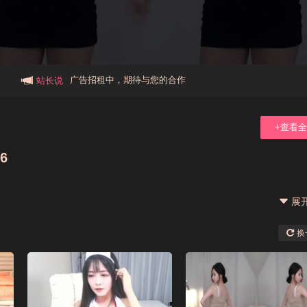
本站大事件(19j网站发展历程)
新手报道,扫盲科普帖
广告招租中，期待与您的合作
站长说
+查看
6
展
换