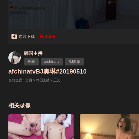
原片下载
视频缓存
韩国主播
热舞
afchinatv
BJ奥琳
afchinatvBJ奥琳#20190510
当前位置：
首页
>
韩国主播
> 正文
相关录像