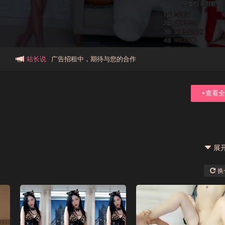
本站大事件(19j网站发展历程)
新手报道,扫盲科普帖
广告招租中，期待与您的合作
站长说
+查看
展
换