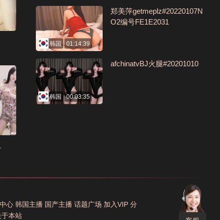
郑美萍getmeplz#20220107N
O2编号FE1E2031
韩国
01:14:39
afchinatvBJ火腿#20201010
韩国
00:03:35
1
中心
韩国主播
国产主播
话题广场
加入VIP
分
关于本站