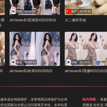
韩国
00:03:05
国产
00:39:50
外围
afchinatvBJ亚细亚#20210516
大二兼职学妹
惑
，超
4F
韩国
00:04:10
韩国
00:03:50
号B
afchinatvBJ哈将#20200925
afchinatvBJ黑娜#2021010
站服务器在韩国维护，未受韩国法律保护为全球
站内导航：
客服
你所在国家法令禁止访问请离开本站，未本站某
类频道
站长说