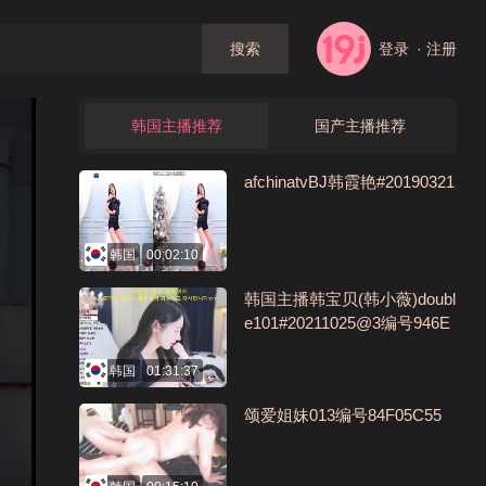
登录
· 注册
搜索
韩国主播推荐
国产主播推荐
afchinatvBJ韩霞艳#20190321
韩国
00:02:10
韩国主播韩宝贝(韩小薇)doubl
e101#20211025@3编号946E
A551
韩国
01:31:37
颂爱姐妹013编号84F05C55