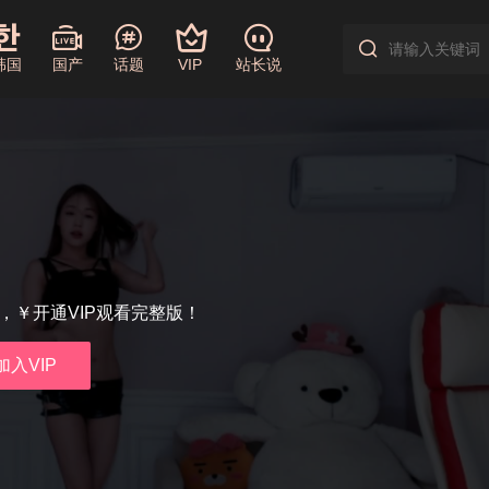
韩国
国产
话题
VIP
站长说
享，￥开通VIP观看完整版！
加入VIP