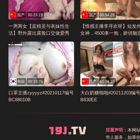
国产
00:23:15
国产
00:54:28
一男两女【蓝精灵与表妹性生
【情感主播李寻欢呀】短发
活】野外露出露脸口交做爱秀
女神，4500来一炮，娇俏魅
(5)编号34EE64
极品尤物，插入鲍鱼干高潮
清1080P修复版编号8B949C
韩国
00:35:26
国产
01:36:10
口罩主播zyyyyz#20210117编号
大白奶糖啪啪#20211203编
BC88010B
B830EE
郑重声明
：本网
华人服务，如果