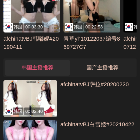
号725D96CC
韩国
00:03:30
韩国
00:22:58
韩
afchinatvBJ韩嘟妮#20
青草yh10122037编号8
afchi
190411
69727C7
0712
韩国主播推荐
国产主播推荐
afchinatvBJ萨拉#20200220
韩国
00:02:40
afchinatvBJ白雪姬#20210422