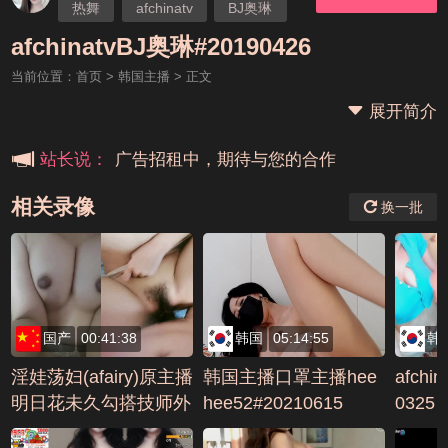
热舞
afchinatv
BJ奥琳
本站大事件(19j网站发展历程)
afchinatvBJ奥琳#20190426
当前位置：
首页
>
韩国主播
> 正文
新手报道,扫盲科普帖
展开简介
广告招租中，期待与您的合作
站长说：
相关录像
换一批
国产
00:41:38
韩国
05:14:55
韩
淫娃荡妇(afairy)原主播
韩国主播口罩主播hee
afchi
明日花未久勾搭技师外
hee52#20210615
0325
卖微信约炮(12)AVI编