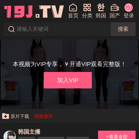
首页
分类
韩国
国产
登录
搜索
本视频为VIP专享，￥开通VIP观看完整版！
加入VIP
原片下载
视频缓存
韩国主播
+查看全部