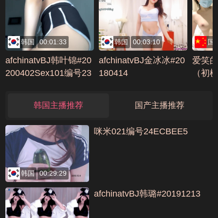
韩国
00:01:33
韩国
00:03:10
国
afchinatvBJ韩叶锦#20
afchinatvBJ金冰冰#20
爱笑
200402Sex101编号23
180414
（初
4DC907
脱光
16799
韩国主播推荐
国产主播推荐
咪米021编号24ECBEE5
韩国
00:29:29
afchinatvBJ韩璐#20191213