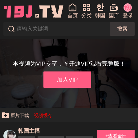
首页
分类
韩国
国产
登录
搜索
本视频为VIP专享，￥开通VIP观看完整版！
加入VIP
原片下载
视频缓存
韩国主播
+查看全部