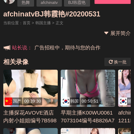
热舞
afchinatv
BJ韩霞艳
本站大事件(19j网站发展历程)
afchinatvBJ韩霞艳#20200531
当前位置：
首页
>
韩国主播
> 正文
新手报道,扫盲科普帖
展开简介
广告招租中，期待与您的合作
站长说：
相关录像
换一批
国产
00:39:30
韩国
00:50:51
韩
主播探花AVOVE酒店
早期主播K00WU0061
afchi
内射小姐姐编号7B598
7073104编号4B826A7
1211
482
A
F0524