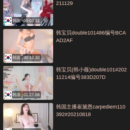
211129
韩国
00:03:31
韩宝贝double101486编号BCA
AD2AF
韩国
00:12:30
韩宝贝(韩小薇)double101#202
11214编号383D207D
韩国
01:27:06
韩国主播崔黛恩carpediem110
392#20210818