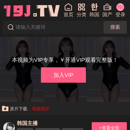
首页
分类
韩国
国产
登录
搜索
本视频为VIP专享，￥开通VIP观看完整版！
加入VIP
原片下载
视频缓存
韩国主播
+查看全部