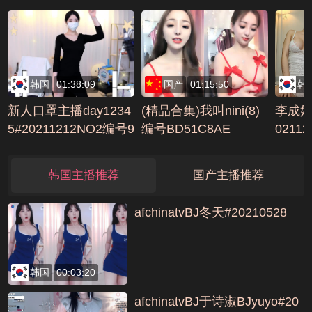
韩国
01:38:09
国产
01:15:50
韩
新人口罩主播day1234
(精品合集)我叫nini(8)
李成妍w
5#20211212NO2编号9
编号BD51C8AE
0211
B71357A
4C299
韩国主播推荐
国产主播推荐
afchinatvBJ冬天#20210528
韩国
00:03:20
afchinatvBJ于诗淑BJyuyo#20