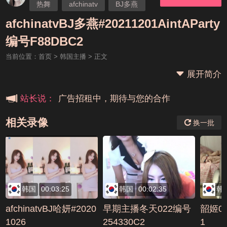
热舞
afchinatv
BJ多燕
afchinatvBJ多燕#20211201AintAParty
本站大事件(19j网站发展历程)
编号F88DBC2
当前位置：
首页
>
韩国主播
> 正文
新手报道,扫盲科普帖
展开简介
广告招租中，期待与您的合作
站长说：
相关录像
换一批
韩国
00:03:25
韩国
00:02:35
韩
afchinatvBJ哈妍#2020
早期主播冬天022编号
韶姬02
1026
254330C2
1