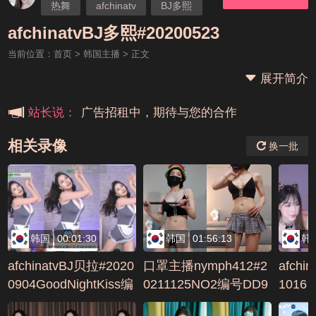
热舞
afchinatv
BJ多熙
本站大事件(19j网站发展历程)
afchinatvBJ多熙#20200523
当前位置：
首页
>
韩国主播
> 正文
新手报道,扫盲科普帖
展开简介
广告招租中，期待与您的合作
站长说：
相关录像
换一批
韩国
00:01:30
韩国
01:56:13
韩
afchinatvBJ贝拉#2020
口罩主播nymph412#2
afchi
0904GoodNightKiss编
0211125NO2编号DD9
1016
号482F0607
F31B3