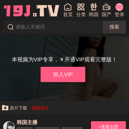
首页
分类
韩国
国产
登录
搜索
本视频为VIP专享，￥开通VIP观看完整版！
加入VIP
原片下载
视频缓存
韩国主播
+查看全部