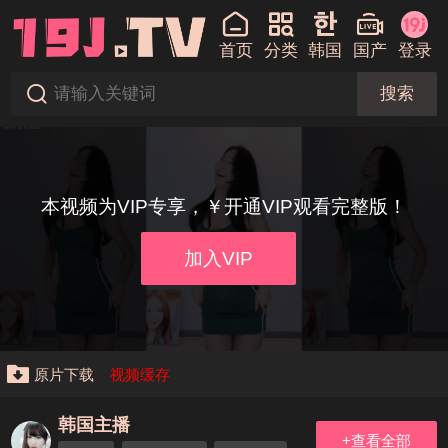
首页
分类
韩国
国产
登录
搜索
本视频为VIP专享，￥开通VIP观看完整版！
加入VIP
原片下载
视频缓存
韩国主播
+查看全部