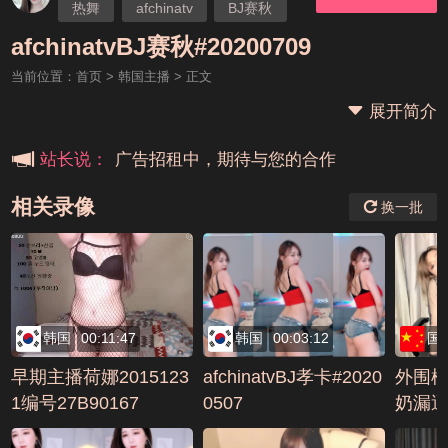
热舞
afchinatv
BJ赛秋
本站大事件(19j网站发展历程)
afchinatvBJ赛秋#20200709
当前位置：
首页
>
韩国主播
> 正文
新手报道,扫盲科普帖
展开简介
广告招租中，期待与您的合作
站长说：
相关录像
换一批
韩国
00:11:47
韩国
00:03:12
国
早期主播荷娜2015123
afchinatvBJ孝卡#2020
外围
1编号27B90167
0507
奶漏
插23