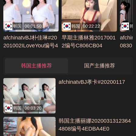
3)AV
韩国
00:01:50
韩国
00:22:22
韩
afchinatvBJ朴佳琳#20
早期主播林雅2017001
afchi
201002ILoveYou编号4
2编号C806CB04
0830
11FAE1D
韩国主播推荐
国产主播推荐
afchinatvBJ孝卡#20200117
韩国
00:03:20
韩国主播丽娜2020031312364
4808编号4EDBA4E0