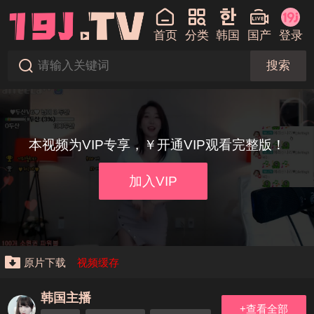
首页
分类
韩国
国产
登录
搜索
本视频为VIP专享，￥开通VIP观看完整版！
加入VIP
原片下载
视频缓存
韩国主播
+查看全部