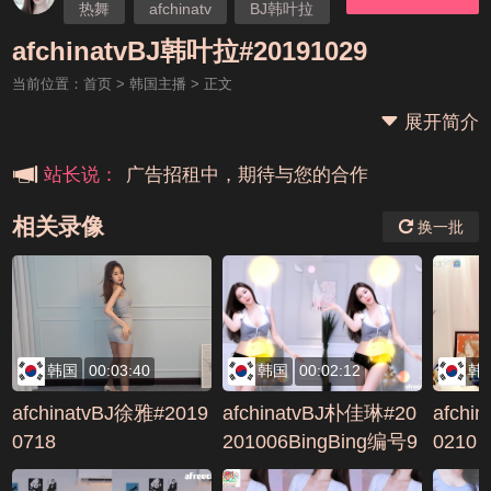
热舞
afchinatv
BJ韩叶拉
本站大事件(19j网站发展历程)
afchinatvBJ韩叶拉#20191029
当前位置：
首页
>
韩国主播
> 正文
新手报道,扫盲科普帖
展开简介
广告招租中，期待与您的合作
站长说：
相关录像
换一批
韩国
00:03:40
韩国
00:02:12
韩
afchinatvBJ徐雅#2019
afchinatvBJ朴佳琳#20
afchi
0718
201006BingBing编号9
0210
6B1A57B