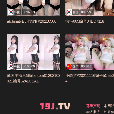
韩国
00:02:13
韩国
00:55:45
afchinatvBJ亚细亚#20210506
徐艳005编号94EC7118
韩国
00:00:00
国产
00:36:16
韩国主播惠娜blossom01202103
小骚货#20211116编号5C550
021编号524EC2A1
4
郑重声明
：本网
华人服务，如果