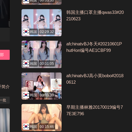
韩国
00:03:30
韩国主播口罩主播qwas33#20
210623
韩国
02:29:32
afchinatvBJ冬天#20210601P
hutHon编号AE1CBF99
全部
韩国
00:01:05
afchinatvBJ高小英bobo#2018
0612
开简介
韩国
00:03:30
一批
早期主播林雅20170019编号7
7E3E796
韩国
00:15:46