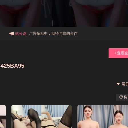
本站大事件(19j网站发展历程)
新手报道,扫盲科普帖
广告招租中，期待与您的合作
站长说
+查看
425BA95
展
换