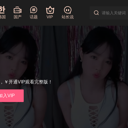
韩国
国产
话题
VIP
站长说
享，￥开通VIP观看完整版！
加入VIP