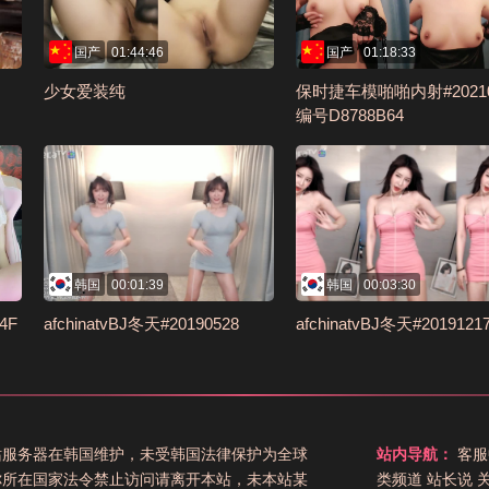
国产
01:44:46
国产
01:18:33
少女爱装纯
保时捷车模啪啪内射#20210
编号D8788B64
韩国
00:01:39
韩国
00:03:30
4F
afchinatvBJ冬天#20190528
afchinatvBJ冬天#2019121
站服务器在韩国维护，未受韩国法律保护为全球
站内导航：
客服
你所在国家法令禁止访问请离开本站，未本站某
类频道
站长说