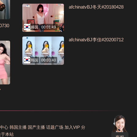
afchinatvBJ冬天#20180428
730
韩国
00:01:49
afchinatvBJ李佳#20200712
韩国
00:03:40
7
中心
韩国主播
国产主播
话题广场
加入VIP
分
关于本站