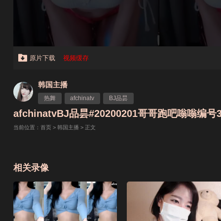
原片下载
视频缓存
韩国主播
热舞
afchinatv
BJ品昙
afchinatvBJ品昙#20200201哥哥跑吧嗡嗡编号3
当前位置：
首页
>
韩国主播
> 正文
相关录像