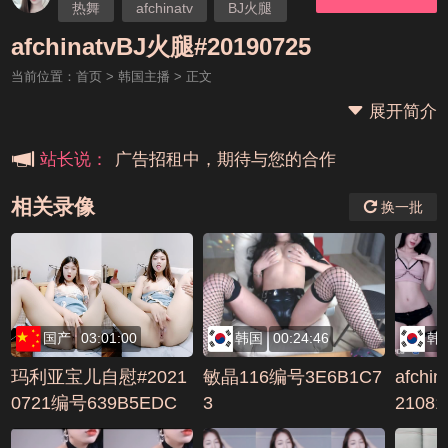
热舞
afchinatv
BJ火腿
本站大事件(19j网站发展历程)
afchinatvBJ火腿#20190725
当前位置：
首页
>
韩国主播
> 正文
新手报道,扫盲科普帖
展开简介
广告招租中，期待与您的合作
站长说：
相关录像
换一批
国产
03:01:00
韩国
00:24:46
韩
玛利亚宝儿自慰#2021
敏晶116编号3E6B1C7
afchi
0721编号639B5EDC
3
21081