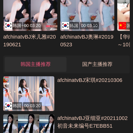
韩国
00:03:20
韩国
00:03:10
国
afchinatvBJ米儿雅#20
afchinatvBJ奥琳#2019
【华南
190621
0523
～10
插逼捆绑
6681
韩国主播推荐
国产主播推荐
afchinatvBJ宋琪#20210306
韩国
00:03:20
afchinatvBJ亚细亚#20211002
初音未来编号E7EBB51