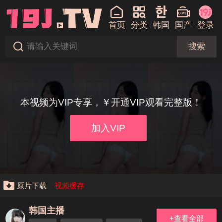
首页
分类
韩国
国产
登录
搜索
本视频为VIP专享，￥开通VIP观看完整版！
加入VIP
原片下载
视频缓存
韩国主播
+查看全部