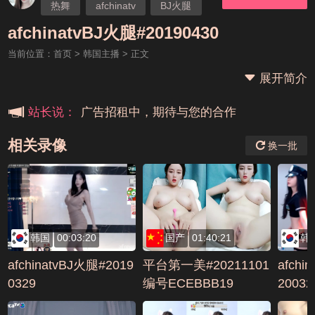
热舞
afchinatv
BJ火腿
本站大事件(19j网站发展历程)
afchinatvBJ火腿#20190430
当前位置：
首页
>
韩国主播
> 正文
新手报道,扫盲科普帖
展开简介
广告招租中，期待与您的合作
站长说：
相关录像
换一批
韩国
00:03:20
国产
01:40:21
韩
afchinatvBJ火腿#2019
平台第一美#20211101
afchi
0329
编号ECEBBB19
20032