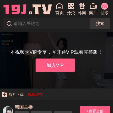
首页
分类
韩国
国产
登录
搜索
本视频为VIP专享，￥开通VIP观看完整版！
加入VIP
原片下载
视频缓存
韩国主播
+查看全部