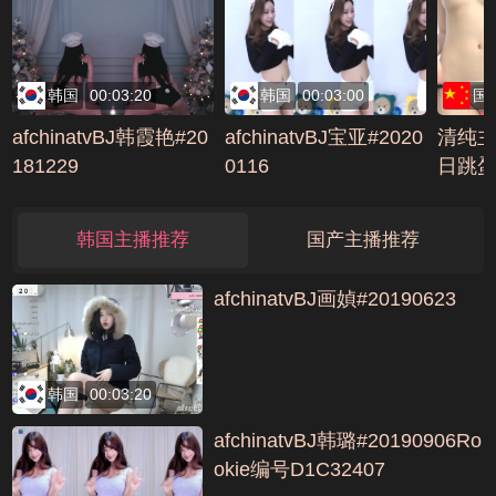
韩国
00:03:20
韩国
00:03:00
国
afchinatvBJ韩霞艳#20
afchinatvBJ宝亚#2020
清纯主
181229
0116
日跳蛋
BC23
韩国主播推荐
国产主播推荐
afchinatvBJ画媜#20190623
韩国
00:03:20
afchinatvBJ韩璐#20190906Ro
okie编号D1C32407