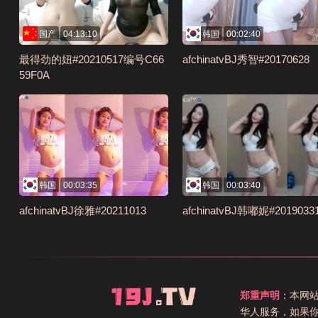
国产
04:13:10
韩国
00:02:40
最得劲的妞#20210517编号C66
afchinatvBJ秀智#20170628
59F0A
韩国
00:03:35
韩国
00:03:40
afchinatvBJ徐雅#20211013
afchinatvBJ韩嘟妮#2019033
郑重声明
：本网
华人服务，如果