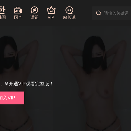
韩国
国产
话题
VIP
站长说
享，￥开通VIP观看完整版！
加入VIP