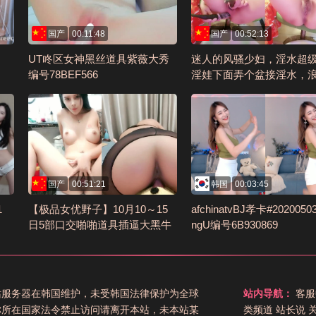
国产
00:11:48
国产
00:52:13
UT咚区女神黑丝道具紫薇大秀
迷人的风骚少妇，淫水超
编号78BEF566
淫娃下面弄个盆接淫水，
止大粗黄瓜双插自慰骚逼
号ECAF3736
国产
00:51:21
韩国
00:03:45
1
【极品女优野子】10月10～15
afchinatvBJ孝卡#20200503
日5部口交啪啪道具插逼大黑牛
ngU编号6B930869
(3)编号6E80E7A4
站服务器在韩国维护，未受韩国法律保护为全球
站内导航：
客服
你所在国家法令禁止访问请离开本站，未本站某
类频道
站长说