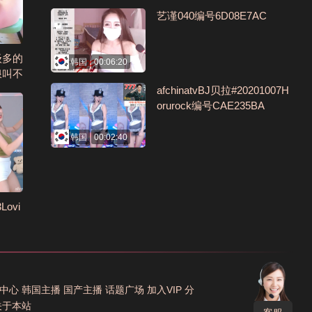
艺谨040编号6D08E7AC
级多的
韩国
00:06:20
浪叫不
菊花编
afchinatvBJ贝拉#20201007H
orurock编号CAE235BA
韩国
00:02:40
Lovi
中心
韩国主播
国产主播
话题广场
加入VIP
分
关于本站