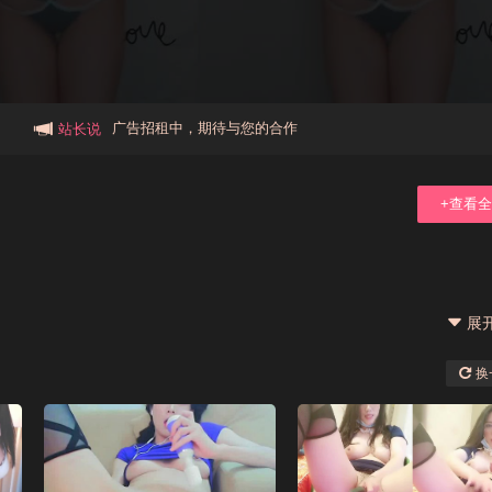
本站大事件(19j网站发展历程)
新手报道,扫盲科普帖
广告招租中，期待与您的合作
站长说
+查看
展
换