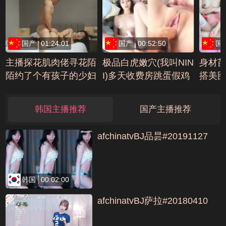
号D4EC5707
国产
01:24:01
国产
00:52:50
国
主播探花肌肉佬寻花陌
极品白虎嫩穴(我叫NIN
身材
陌约了个有孩子的少妇
I)多天收费房跳蛋假鸡
搭美
编号E072272
巴爆浆大秀(13)编号65
无套
D8CC8C
编号47
韩国主播推荐
国产主播推荐
afchinatvBJ品昙#20191127
韩国
00:02:00
afchinatvBJ萨拉#20180410