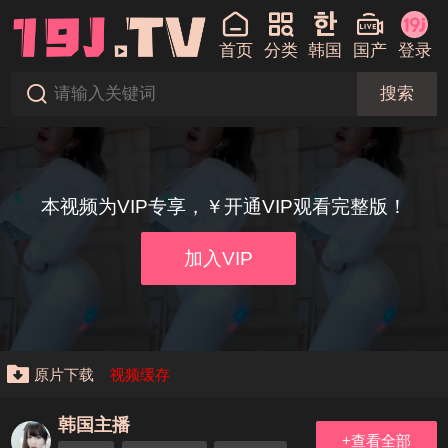
首页
分类
韩国
国产
登录
搜索
本视频为VIP专享，￥开通VIP观看完整版！
加入VIP
原片下载
视频缓存
韩国主播
+查看全部