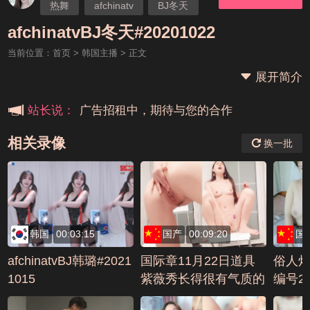
热舞
afchinatv
BJ冬天
本站大事件(19j网站发展历程)
afchinatvBJ冬天#20201022
当前位置：
首页
>
韩国主播
> 正文
新手报道,扫盲科普帖
展开简介
广告招租中，期待与您的合作
站长说：
相关录像
换一批
韩国
00:03:15
国产
00:09:20
国
afchinatvBJ韩璐#2021
国际章11月22日道具
俗人烦人
1015
紫薇秀长得很有气质的
编号28
女主播道具紫薇秀35编