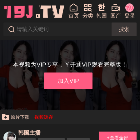
首页
分类
韩国
国产
登录
搜索
本视频为VIP专享，￥开通VIP观看完整版！
加入VIP
原片下载
视频缓存
韩国主播
+查看全部