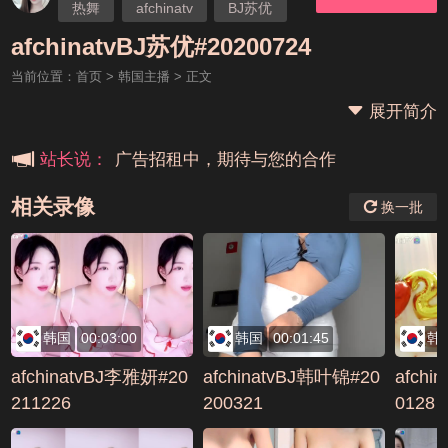
热舞
afchinatv
BJ苏优
本站大事件(19j网站发展历程)
afchinatvBJ苏优#20200724
当前位置：
首页
>
韩国主播
> 正文
新手报道,扫盲科普帖
展开简介
广告招租中，期待与您的合作
站长说：
相关录像
换一批
韩国
00:03:00
韩国
00:01:45
韩
afchinatvBJ李雅妍#20
afchinatvBJ韩叶锦#20
afchi
211226
200321
0128