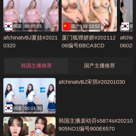
韩国
00:02:03
国产
01:13:52
韩
afchinatvBJ夏娃#2021
厦门狐狸娇娇#202112
afchi
0320
06编号BBCA3CD
0602
6718E
韩国主播推荐
国产主播推荐
afchinatvBJ宋琪#20201030
韩国
00:03:30
韩国主播裴幼芬s5874s#20210
905NO1编号900E6570