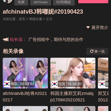
热舞
afchinatv
BJ韩嘟妮
本站大事件(19j网站发展历程)
afchinatvBJ韩嘟妮#20190423
当前位置：
首页
>
韩国主播
> 正文
新手报道,扫盲科普帖
展开简介
广告招租中，期待与您的合作
站长说：
相关录像
换一批
韩国
00:03:33
韩国
01:34:20
韩
afchinatvBJ哈将#2021
韩国主播郑艾莉zmalq
郑艾莉z
0217
p1709#20210521
2012