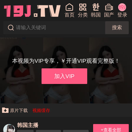
首页
分类
韩国
国产
登录
搜索
本视频为VIP专享，￥开通VIP观看完整版！
加入VIP
原片下载
视频缓存
韩国主播
+查看全部