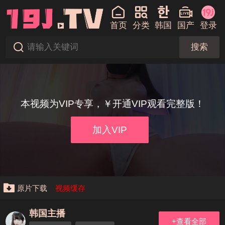
首页
分类
韩国
国产
登录
搜索
本视频为VIP专享，￥开通VIP观看完整版！
加入VIP
原片下载
视频缓存
韩国主播
+查看全部