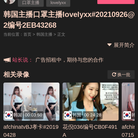
口罩主播
lovelyxx
韩国主播口罩主播lovelyxx#20210926@
本站大事件(19j网站发展历程)
2编号2EB43268
当前位置：
首页
>
韩国主播
> 正文
新手报道,扫盲科普帖
展开简介
广告招租中，期待与您的合作
站长说：
相关录像
换一批
韩国
00:03:50
韩国
00:24:28
韩
afchinatvBJ孝卡#2019
花倪036编号CB0F491
afchi
0428
A
0715