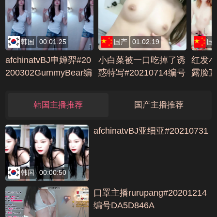
C1
韩国
00:01:25
国产
01:02:19
国
afchinatvBJ申婵羿#20
小白菜被一口吃掉了诱
红发
200302GummyBear编
惑特写#20210714编号
露脸
号96B3F9A1
107997D7
解锁高
076C
韩国主播推荐
国产主播推荐
afchinatvBJ亚细亚#20210731
韩国
00:00:50
口罩主播rurupang#20201214
编号DA5D846A