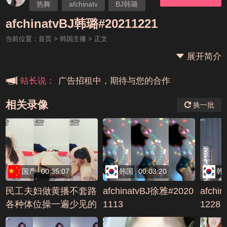
热舞
afchinatv
BJ韩璐
本站大事件(19j网站发展历程)
afchinatvBJ韩璐#20211221
当前位置：
首页
>
韩国主播
> 正文
新手报道,扫盲科普帖
展开简介
广告招租中，期待与您的合作
站长说：
相关录像
换一批
国产
00:35:07
韩国
00:03:20
韩
民工夫妇做黄播不套路
afchinatvBJ徐雅#2020
afchi
各种体位操一遍少见的
1113
1228
良心主播编号48E7B4