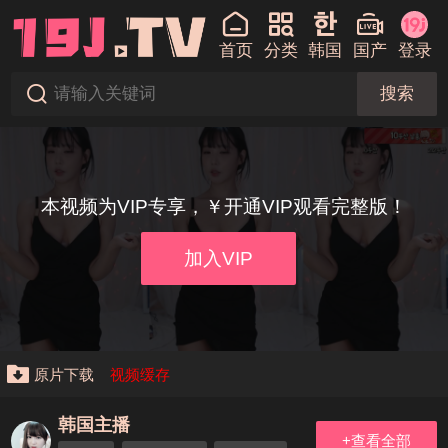
首页
分类
韩国
国产
登录
搜索
本视频为VIP专享，￥开通VIP观看完整版！
加入VIP
原片下载
视频缓存
韩国主播
+查看全部