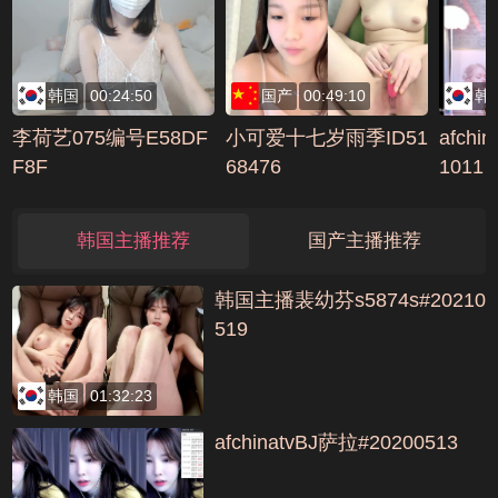
韩国
00:24:50
国产
00:49:10
韩
李荷艺075编号E58DF
小可爱十七岁雨季ID51
afchi
F8F
68476
1011
韩国主播推荐
国产主播推荐
韩国主播裴幼芬s5874s#20210
519
韩国
01:32:23
afchinatvBJ萨拉#20200513