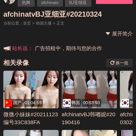
热舞
afchinatv
BJ亚细亚
本站大事件(19j网站发展历程)
afchinatvBJ亚细亚#20210324
当前位置：
首页
>
韩国主播
> 正文
新手报道,扫盲科普帖
展开简介
广告招租中，期待与您的合作
站长说：
相关录像
换一批
国产
01:04:59
韩国
00:03:50
韩
微微小妹妹#20211123
afchinatvBJ韩嘟妮#20
afchi
编号33C838FA
190416
0302