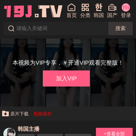
首页
分类
韩国
国产
登录
搜索
本视频为VIP专享，￥开通VIP观看完整版！
加入VIP
原片下载
视频缓存
韩国主播
+查看全部