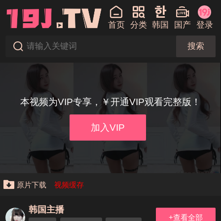
首页
分类
韩国
国产
登录
搜索
本视频为VIP专享，￥开通VIP观看完整版！
加入VIP
原片下载
视频缓存
韩国主播
+查看全部