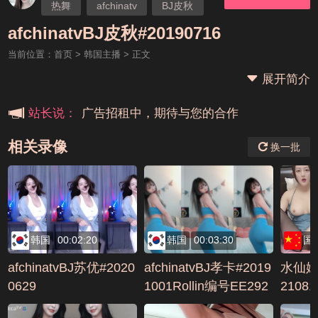
热舞
afchinatv
BJ皮秋
本站大事件(19j网站发展历程)
afchinatvBJ皮秋#20190716
当前位置：
首页
>
韩国主播
> 正文
新手报道,扫盲科普帖
展开简介
广告招租中，期待与您的合作
站长说：
相关录像
换一批
韩国
00:02:20
韩国
00:03:30
国
afchinatvBJ苏优#2020
afchinatvBJ孝卡#2019
水仙妹
0629
1001Rollin编号EE292
2108
881
3