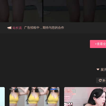
本站大事件(19j网站发展历程)
新手报道,扫盲科普帖
广告招租中，期待与您的合作
站长说
+查看
展
换