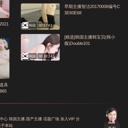
早期主播智洁20170006编号C
3E60E68
021
韩国
00:57:43
[精选]韩国主播韩宝贝(韩小
薇)Double101
韩国
00:18:24
部道具
65
中心
韩国主播
国产主播
话题广场
加入VIP
分
关于本站