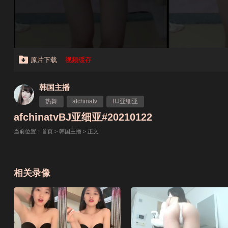
原片下载
视频缓存
韩国主播
热舞
afchinatv
BJ亚细亚
afchinatvBJ亚细亚#20210122
当前位置：
首页
>
韩国主播
> 正文
相关录像