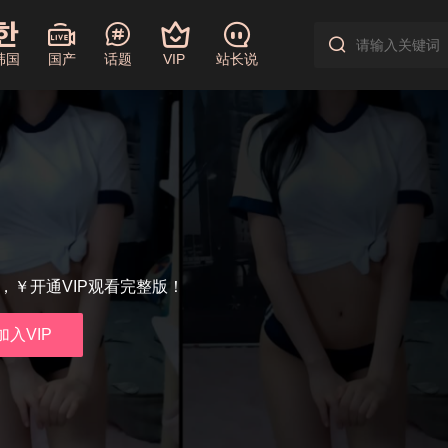
韩国
国产
话题
VIP
站长说
享，￥开通VIP观看完整版！
加入VIP