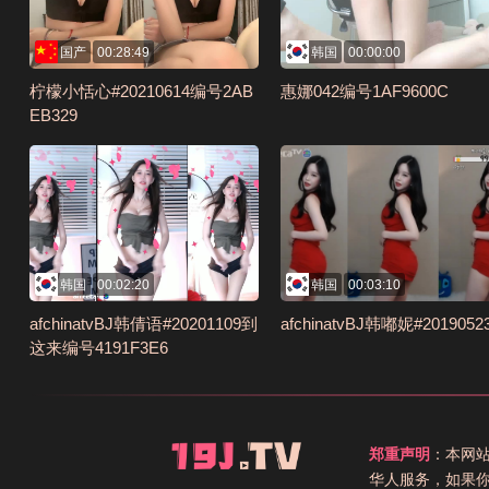
国产
00:28:49
韩国
00:00:00
柠檬小恬心#20210614编号2AB
惠娜042编号1AF9600C
EB329
韩国
00:02:20
韩国
00:03:10
afchinatvBJ韩倩语#20201109到
afchinatvBJ韩嘟妮#2019052
这来编号4191F3E6
郑重声明
：本网
华人服务，如果