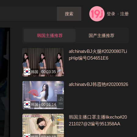
登录
· 注册
搜索
韩国主播推荐
国产主播推荐
afchinatvBJ火腿#20200807Li
pHip编号D54651E6
韩国
00:03:35
afchinatvBJ韩霞艳#20200926
韩国
00:01:14
韩国主播口罩主播likecho#20
211027@2编号951358AA