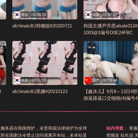
韩国
00:04:20
韩国
01:57:56
afchinatvBJ韩嘟妮#20200721
韩国主播尹乔恩alsals012#2
1003@1编号D0E24FBC
韩国
00:01:10
国产
00:53:46
3
afchinatvBJ黑娜#20210123
【鑫沐儿】9月8～13日4
插逼舔逼口交啪啪(4)编号48
D809
站服务器在韩国维护，未受韩国法律保护为全球
站内导航：
客服
你所在国家法令禁止访问请离开本站，未本站某
类频道
站长说