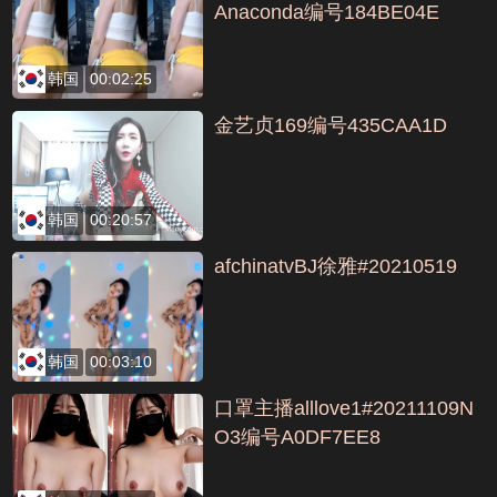
Anaconda编号184BE04E
韩国
00:02:25
金艺贞169编号435CAA1D
韩国
00:20:57
afchinatvBJ徐雅#20210519
韩国
00:03:10
口罩主播alllove1#20211109N
O3编号A0DF7EE8