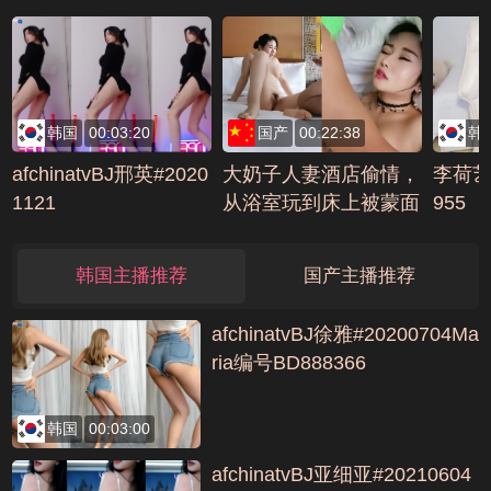
编号8BCE70E8
@2编号861F82E4
大秀 (
8F
韩国
00:03:20
国产
00:22:38
韩
afchinatvBJ邢英#2020
大奶子人妻酒店偷情，
李荷艺
1121
从浴室玩到床上被蒙面
955
大哥压在身下爆草，呻
吟浪叫不止表情很骚编
韩国主播推荐
国产主播推荐
号2118B1CB
afchinatvBJ徐雅#20200704Ma
ria编号BD888366
韩国
00:03:00
afchinatvBJ亚细亚#20210604