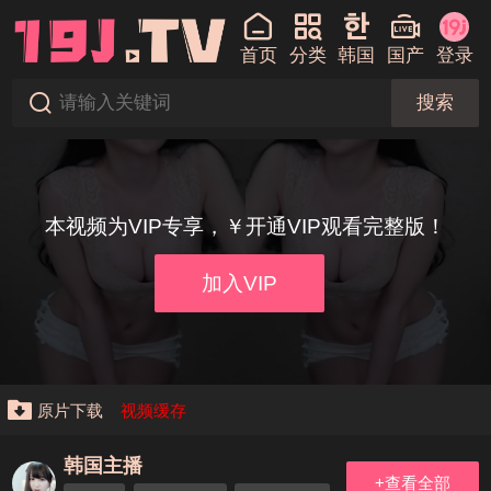
首页
分类
韩国
国产
登录
搜索
本视频为VIP专享，￥开通VIP观看完整版！
加入VIP
原片下载
视频缓存
韩国主播
+查看全部