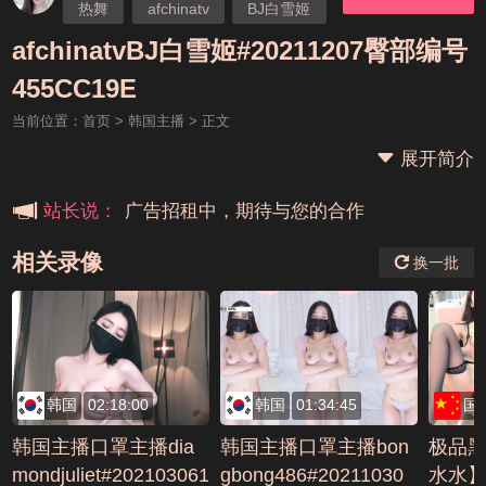
热舞
afchinatv
BJ白雪姬
afchinatvBJ白雪姬#20211207臀部编号
本站大事件(19j网站发展历程)
455CC19E
当前位置：
首页
>
韩国主播
> 正文
新手报道,扫盲科普帖
展开简介
广告招租中，期待与您的合作
站长说：
相关录像
换一批
韩国
02:18:00
韩国
01:34:45
国
韩国主播口罩主播dia
韩国主播口罩主播bon
极品
mondjuliet#202103061
gbong486#20211030
水水