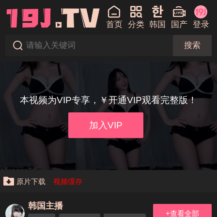
首页
分类
韩国
国产
登录
搜索
本视频为VIP专享，￥开通VIP观看完整版！
加入VIP
原片下载
视频缓存
韩国主播
+查看全部