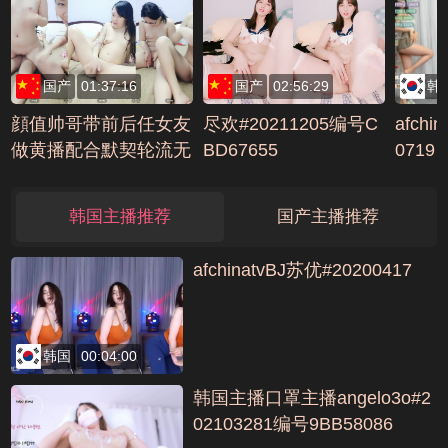
国产
01:37:16
国产
02:56:29
韩
顔值帅哥带前后任女友
尽欢#20211205编号C
afchi
做黄播配合默契轮流无
BD67655
0719
套操各种口交互相挑逗
编号75CA0BBB
韩国主播推荐
国产主播推荐
afchinatvBJ苏优#20200417
韩国
00:04:00
韩国主播口罩主播angelo3o#2
02103281编号9BB58086