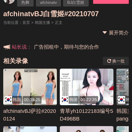
热舞
afchinatv
BJ白雪姬
本站大事件(19j网站发展历程)
afchinatvBJ白雪姬#20210707
当前位置：
首页
>
韩国主播
> 正文
新手报道,扫盲科普帖
展开简介
广告招租中，期待与您的合作
站长说：
相关录像
换一批
韩国
00:03:25
韩国
00:22:35
韩
afchinatvBJ萨拉#2020
青草yh10122183编号5
韩国主
0124
D496BB
pang#