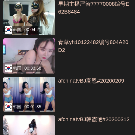
早期主播严智77770008编号E
62B8484
韩国
00:04:21
青草yh10122482编号804A20
D2
韩国
00:33:58
afchinatvBJ高恩#20200209
韩国
00:01:35
afchinatvBJ韩霞艳#20200312