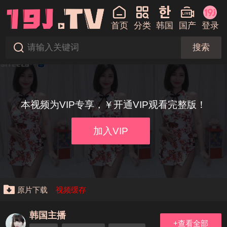
首页
分类
韩国
国产
登录
搜索
本视频为VIP专享，￥开通VIP观看完整版！
加入VIP
原片下载
视频缓存
韩国主播
+查看全部