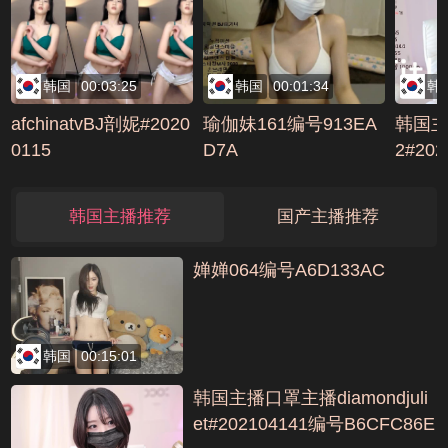
韩国
00:03:25
韩国
00:01:34
韩
afchinatvBJ剖妮#2020
瑜伽妹161编号913EA
韩国主
0115
D7A
2#20
5C79
韩国主播推荐
国产主播推荐
婵婵064编号A6D133AC
韩国
00:15:01
韩国主播口罩主播diamondjuli
et#202104141编号B6CFC86E