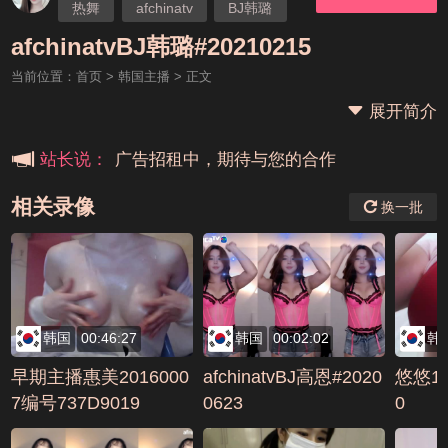
热舞
afchinatv
BJ韩璐
本站大事件(19j网站发展历程)
afchinatvBJ韩璐#20210215
当前位置：
首页
>
韩国主播
> 正文
新手报道,扫盲科普帖
展开简介
广告招租中，期待与您的合作
站长说：
相关录像
换一批
韩国
00:46:27
韩国
00:02:02
韩
早期主播惠美2016000
afchinatvBJ高恩#2020
悠悠17
7编号737D9019
0623
0