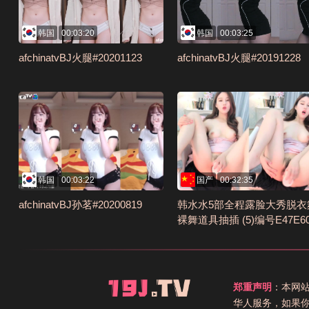
韩国
00:03:20
韩国
00:03:25
afchinatvBJ火腿#20201123
afchinatvBJ火腿#20191228
韩国
00:03:22
国产
00:32:35
afchinatvBJ孙茗#20200819
韩水水5部全程露脸大秀脱衣
裸舞道具抽插 (5)编号E47E6
A
郑重声明
：本网
华人服务，如果