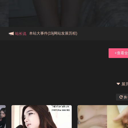
本站大事件(19j网站发展历程)
站长说
新手报道,扫盲科普帖
+查看
广告招租中，期待与您的合作
展
换