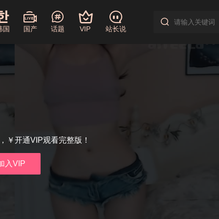
韩国
国产
话题
VIP
站长说
享，￥开通VIP观看完整版！
加入VIP