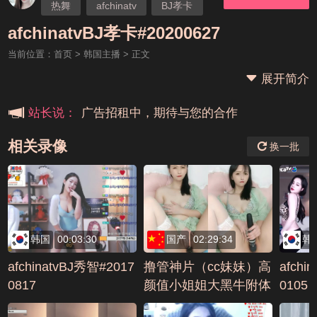
热舞
afchinatv
BJ孝卡
本站大事件(19j网站发展历程)
afchinatvBJ孝卡#20200627
当前位置：
首页
>
韩国主播
> 正文
新手报道,扫盲科普帖
展开简介
广告招租中，期待与您的合作
站长说：
相关录像
换一批
韩国
00:03:30
国产
02:29:34
韩
afchinatvBJ秀智#2017
撸管神片（cc妹妹）高
afchi
0817
颜值小姐姐大黑牛附体
0105
自慰叫床露咪咪 (3)编