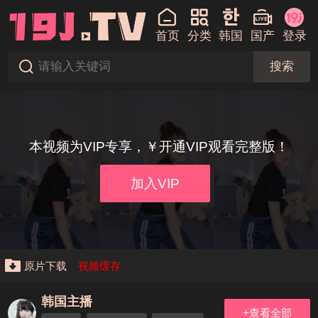
首页
分类
韩国
国产
登录
搜索
本视频为VIP专享，￥开通VIP观看完整版！
加入VIP
原片下载
视频缓存
韩国主播
+查看全部