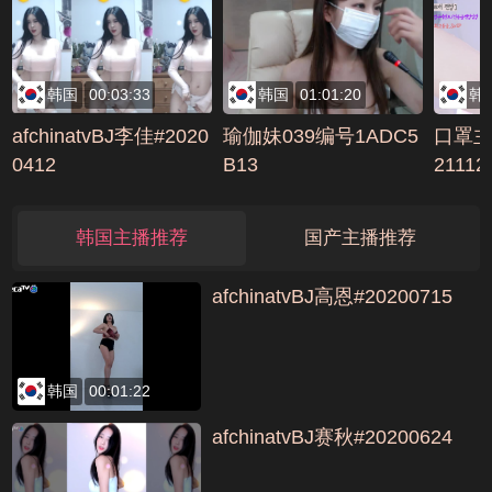
各种爆草抽插浪荡呻吟
编号CAFD2BD7
韩国
00:03:33
韩国
01:01:20
韩
afchinatvBJ李佳#2020
瑜伽妹039编号1ADC5
口罩主播
0412
B13
2111
35B4
韩国主播推荐
国产主播推荐
afchinatvBJ高恩#20200715
韩国
00:01:22
afchinatvBJ赛秋#20200624