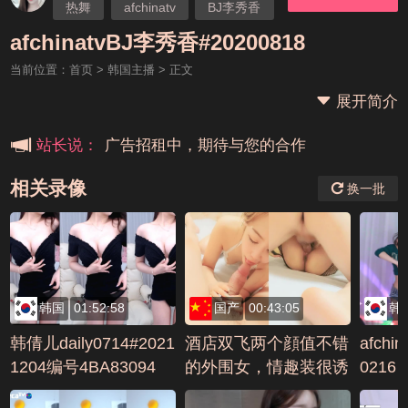
热舞
afchinatv
BJ李秀香
本站大事件(19j网站发展历程)
afchinatvBJ李秀香#20200818
当前位置：
首页
>
韩国主播
> 正文
新手报道,扫盲科普帖
展开简介
广告招租中，期待与您的合作
站长说：
相关录像
换一批
韩国
01:52:58
国产
00:43:05
韩
韩倩儿daily0714#2021
酒店双飞两个顔值不错
afchi
1204编号4BA83094
的外围女，情趣装很诱
0216
惑一起舔鸡巴真刺激，