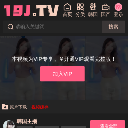
首页
分类
韩国
国产
登录
搜索
本视频为VIP专享，￥开通VIP观看完整版！
加入VIP
原片下载
视频缓存
韩国主播
+查看全部