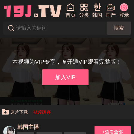
首页
分类
韩国
国产
登录
搜索
本视频为VIP专享，￥开通VIP观看完整版！
加入VIP
原片下载
视频缓存
韩国主播
+查看全部