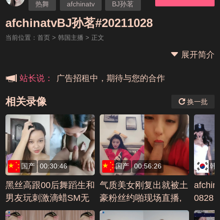
热舞
afchinatv
BJ孙茗
本站大事件(19j网站发展历程)
afchinatvBJ孙茗#20211028
当前位置：
首页
>
韩国主播
> 正文
新手报道,扫盲科普帖
展开简介
广告招租中，期待与您的合作
站长说：
相关录像
换一批
国产
00:30:46
国产
00:56:26
韩
黑丝高跟00后舞蹈生和
气质美女刚复出就被土
afchi
男友玩刺激滴蜡SM无
豪粉丝约啪现场直播,
0828
套抽插吞精中出编号5
淫叫：爸爸用力,我要,