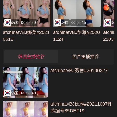
EAEDDBE
不行了,我来了,好痒,操
我逼!编号384C5C5A
韩国
00:02:20
韩国
00:03:15
韩
afchinatvBJ娜美#2021
afchinatvBJ徐雅#2020
afchi
0512
1124
21032
韩国主播推荐
国产主播推荐
afchinatvBJ秀智#20190227
韩国
00:03:40
afchinatvBJ徐雅#20211007性
感编号85DEF19