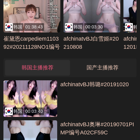
韩国
01:38:43
韩国
00:03:30
韩
崔黛恩carpediem1103
afchinatvBJ白雪姬#20
afchi
92#20211128NO1编号
210808
1201
C031C111
FB913
韩国主播推荐
国产主播推荐
afchinatvBJ韩璐#20191020
韩国
00:03:40
afchinatvBJ奥琳#20190701PI
MP编号A02CF59C