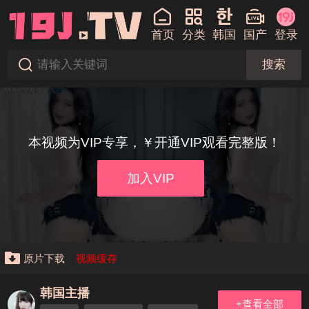
首页
分类
韩国
国产
登录
搜索
本视频为VIP专享，￥开通VIP观看完整版！
加入VIP
原片下载
视频缓存
韩国主播
+查看全部