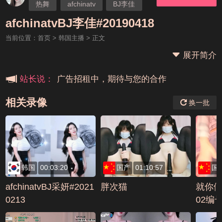
热舞
afchinatv
BJ李佳
本站大事件(19j网站发展历程)
afchinatvBJ李佳#20190418
当前位置：
首页
>
韩国主播
> 正文
新手报道,扫盲科普帖
展开简介
广告招租中，期待与您的合作
站长说：
相关录像
换一批
韩国
00:03:20
国产
01:10:57
国
afchinatvBJ采妍#2021
胖次猫
就你们
0213
02编号