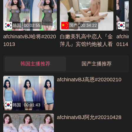
韩国
00:02:55
国产
00:34:22
韩
afchinatvBJ哈将#2020
白嫩美乳高中恋人『金
afchi
1013
萍儿』宾馆约炮被人看
0114
做爱好刺激疯狂做爱内
射粉穴编号50FE4A28
韩国主播推荐
国产主播推荐
afchinatvBJ高恩#20200210
韩国
00:01:43
afchinatvBJ阿允#20210428