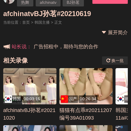
热舞
afchinatv
BJ孙茗
本站大事件(19j网站发展历程)
afchinatvBJ孙茗#20210619
当前位置：
首页
>
韩国主播
> 正文
新手报道,扫盲科普帖
展开简介
广告招租中，期待与您的合作
站长说：
相关录像
换一批
韩国
00:03:15
国产
00:26:34
韩
afchinatvBJ孙茗#2021
猫猫有点乖#20211207
韩国主
1020
编号39A01093
11a#2