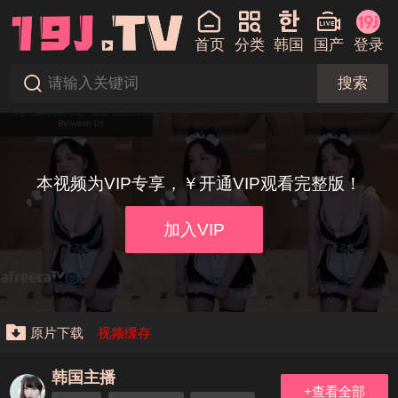
首页
分类
韩国
国产
登录
搜索
本视频为VIP专享，￥开通VIP观看完整版！
加入VIP
原片下载
视频缓存
韩国主播
+查看全部