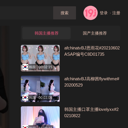
登录
· 注册
搜索
韩国主播推荐
国产主播推荐
afchinatvBJ恩雨花#20210602
ASAP编号C8D01735
韩国
00:02:15
afchinatvBJ高柳茜flywithme#
20200529
韩国
00:03:05
韩国主播口罩主播lovelyxx#2
0210822