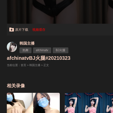
原片下载
视频缓存
韩国主播
热舞
afchinatv
BJ火腿
afchinatvBJ火腿#20210323
当前位置：
首页
>
韩国主播
> 正文
相关录像