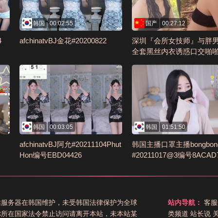
韩国
00:02:55
国产
00:27:12
4
afchinatvBJ金花#20200822
深圳『会所女技师』与胖
全套黑丝内衣诱惑口交啪
编号61840FDA
韩国
00:03:05
韩国
01:51:50
afchinatvBJ阿允#20211104Phut
韩国主播口罩主播bongbong
Hon编号EBD04426
#20211017@3编号8ACAD
站服务器在韩国维护，未受韩国法律保护为全球
站内导航：
客服
你所在国家法令禁止访问请离开本站，未本站某
类频道
站长说