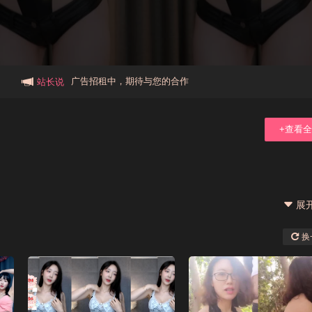
本站大事件(19j网站发展历程)
新手报道,扫盲科普帖
广告招租中，期待与您的合作
站长说
+查看
展
换