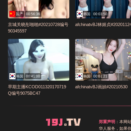
国产
00:56:36
韩国
00:03:50
京城关晓彤啪啪#20210728编号
afchinatvBJ林姬贞#2020112
90345597
韩国
00:41:00
韩国
00:01:21
早期主播KCOD011320170719
afchinatvBJ画媜#20210530
Q编号9075BC47
郑重声明
：本网
华人服务，如果