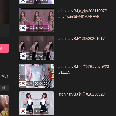
韩国
01:39:21
afchinatvBJ夏娃#20211007P
artyTrain编号91AAFFAE
韩国
00:02:30
afchinatvBJ金花#20201017
全部
韩国
00:02:22
afchinatvBJ于诗淑BJyuyo#20
211129
开简介
韩国
00:04:20
一批
afchinatvBJ冬天#20180923
韩国
00:02:09