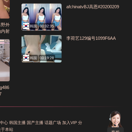
afchinatvBJ高恩#20200209
男野外
韩国
00:02:35
啪内射
李荷艺129编号1099F6AA
韩国
00:19:28
486
7
中心
韩国主播
国产主播
话题广场
加入VIP
分
关于本站