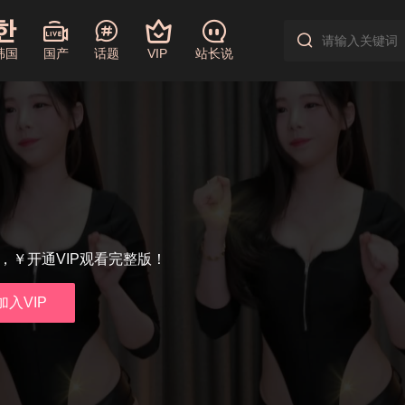
韩国
国产
话题
VIP
站长说
享，￥开通VIP观看完整版！
加入VIP