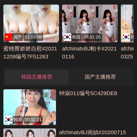
特写制服诱惑2021030
A32
2010007编号63F3E23
5
国产
01:03:06
韩国
00:01:20
韩
蜜桃臀娇娇自慰#2021
afchinatvBJ帕卡#2021
afchi
1209编号7F51263
0116
0325
韩国主播推荐
国产主播推荐
钟淑011编号5C429DE8
韩国
00:11:21
afchinatvBJ画媜#20200715