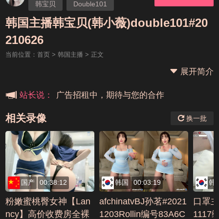
韩宝贝
Double101
韩小薇
韩国主播韩宝贝(韩小薇)double101#20
本站大事件(19j网站发展历程)
210626
当前位置：
首页
>
韩国主播
> 正文
新手报道,扫盲科普帖
展开简介
广告招租中，期待与您的合作
站长说：
相关录像
换一批
国产
00:38:12
韩国
00:03:19
韩
粉嫩蜜桃臀女神【Lan
afchinatvBJ孙茗#2021
口罩主播
ncy】高价收费房全裸
1203Rollin编号83A6C
1117