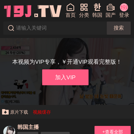
首页
分类
韩国
国产
登录
搜索
本视频为VIP专享，￥开通VIP观看完整版！
加入VIP
原片下载
视频缓存
韩国主播
+查看全部