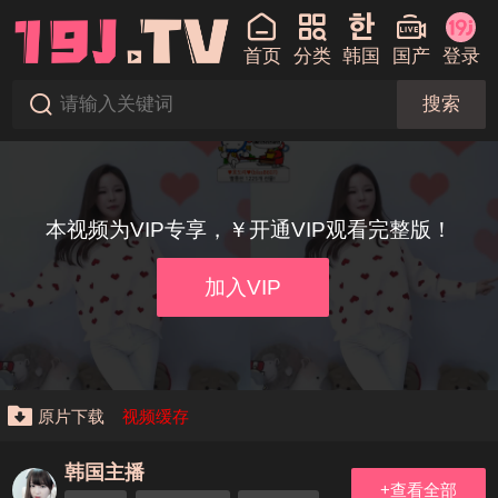
首页
分类
韩国
国产
登录
搜索
本视频为VIP专享，￥开通VIP观看完整版！
加入VIP
原片下载
视频缓存
韩国主播
+查看全部