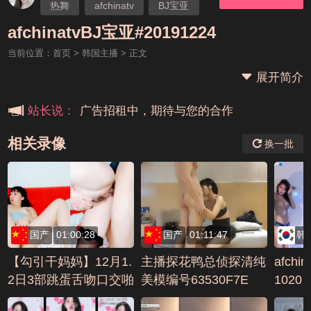
热舞
afchinatv
BJ宝亚
本站大事件(19j网站发展历程)
afchinatvBJ宝亚#20191224
当前位置：
首页
>
韩国主播
> 正文
新手报道,扫盲科普帖
展开简介
广告招租中，期待与您的合作
站长说：
相关录像
换一批
国产
01:00:28
国产
01:11:47
韩
【勾引干妈妈】12月1.
主播探花鸭总侦探清纯
afchi
2日3部跳蛋舌吻口交啪
美模编号63530F7E
1020
啪吞精内射(3)编号4E8