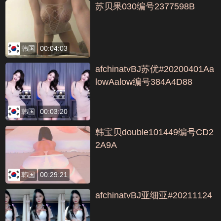
苏贝果030编号2377598B
韩国
00:04:03
afchinatvBJ苏优#20200401Aa
lowAalow编号384A4D88
韩国
00:03:20
韩宝贝double101449编号CD2
2A9A
韩国
00:29:21
afchinatvBJ亚细亚#20211124