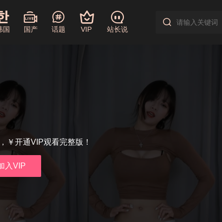
韩国
国产
话题
VIP
站长说
享，￥开通VIP观看完整版！
加入VIP