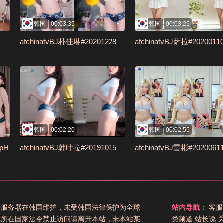
韩国
00:03:35
韩国
00:03:25
afchinatvBJ朴佳琳#20201228
afchinatvBJ萨拉#2020011
韩国
00:02:20
韩国
00:02:55
ipH
afchinatvBJ韩叶拉#20191015
afchinatvBJ雷彬#2020061
站服务器在韩国维护，未受韩国法律保护为全球
站内导航：
客服
你所在国家法令禁止访问请离开本站，未本站某
类频道
站长说