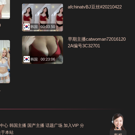
afchinatvBJ豆丝#20210422
0
韩国
00:03:50
早期主播catwoman72016120
2A编号3C32701
韩国
00:23:06
1
中心
韩国主播
国产主播
话题广场
加入VIP
分
关于本站