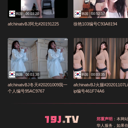
韩国
00:03:20
韩国
00:52:37
afchinatvBJ阿允#20191225
徐艳103编号C93A8194
韩国
00:03:30
韩国
00:03:35
afchinatvBJ冬天#20201009我一
afchinatvBJ火腿#20201107L
个人编号95AC9767
ip编号461F74A6
郑重声明
：本网
华人服务，如果