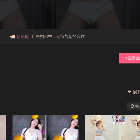
本站大事件(19j网站发展历程)
新手报道,扫盲科普帖
广告招租中，期待与您的合作
站长说
+查看
展
换