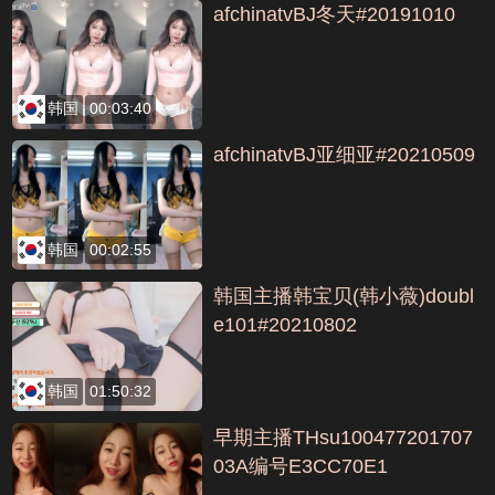
afchinatvBJ冬天#20191010
韩国
00:03:40
afchinatvBJ亚细亚#20210509
韩国
00:02:55
韩国主播韩宝贝(韩小薇)doubl
e101#20210802
韩国
01:50:32
早期主播THsu100477201707
03A编号E3CC70E1