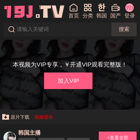
首页
分类
韩国
国产
登录
搜索
本视频为VIP专享，￥开通VIP观看完整版！
加入VIP
原片下载
视频缓存
韩国主播
+查看全部