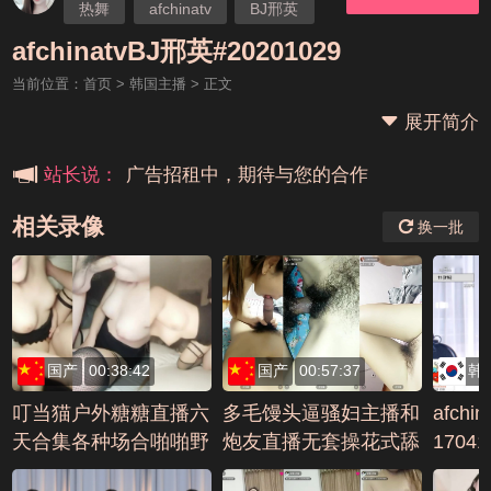
热舞
afchinatv
BJ邢英
本站大事件(19j网站发展历程)
afchinatvBJ邢英#20201029
当前位置：
首页
>
韩国主播
> 正文
新手报道,扫盲科普帖
展开简介
广告招租中，期待与您的合作
站长说：
相关录像
换一批
国产
00:38:42
国产
00:57:37
韩
叮当猫户外糖糖直播六
多毛馒头逼骚妇主播和
afchi
天合集各种场合啪啪野
炮友直播无套操花式舔
17041
战车震不断1编号BEF
逼深喉口交编号D66B