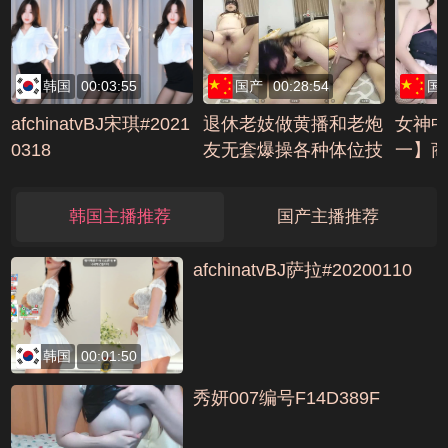
D1CFF
D1BB
韩国
00:03:55
国产
00:28:54
国
afchinatvBJ宋琪#2021
退休老妓做黄播和老炮
女神
0318
友无套爆操各种体位技
一】
术一流配合默契编号F
优雅下
1885C3D
FCDC
韩国主播推荐
国产主播推荐
afchinatvBJ萨拉#20200110
韩国
00:01:50
秀妍007编号F14D389F