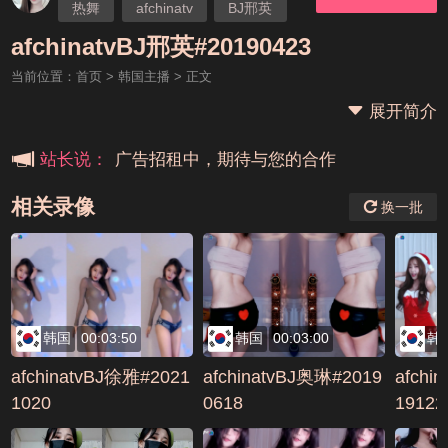
热舞
afchinatv
BJ邢英
本站大事件(19j网站发展历程)
afchinatvBJ邢英#20190423
当前位置：
首页
>
韩国主播
> 正文
新手报道,扫盲科普帖
展开简介
广告招租中，期待与您的合作
站长说：
相关录像
换一批
韩国
00:03:50
韩国
00:03:00
韩
afchinatvBJ徐雅#2021
afchinatvBJ奥琳#2019
afchi
1020
0618
19122