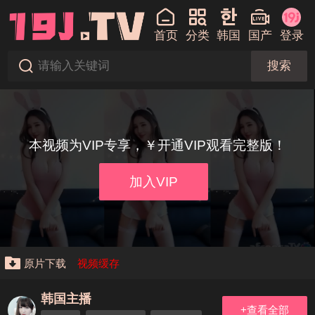
首页
分类
韩国
国产
登录
搜索
本视频为VIP专享，￥开通VIP观看完整版！
加入VIP
原片下载
视频缓存
韩国主播
+查看全部