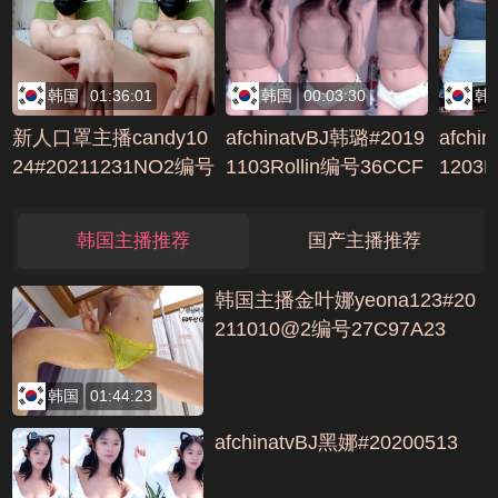
韩国
01:36:01
韩国
00:03:30
韩
新人口罩主播candy10
afchinatvBJ韩璐#2019
afchi
24#20211231NO2编号
1103Rollin编号36CCF
1203
74D9ADF2
C5F
2E45
韩国主播推荐
国产主播推荐
韩国主播金叶娜yeona123#20
211010@2编号27C97A23
韩国
01:44:23
afchinatvBJ黑娜#20200513