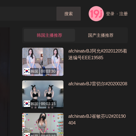
登录
· 注册
搜索
韩国主播推荐
国产主播推荐
afchinatvBJ阿允#20201205着
迷编号EEE19585
韩国
00:03:30
afchinatvBJ雷切尔#20200208
韩国
00:03:15
afchinatvBJ崔敏芬U2#20190
404