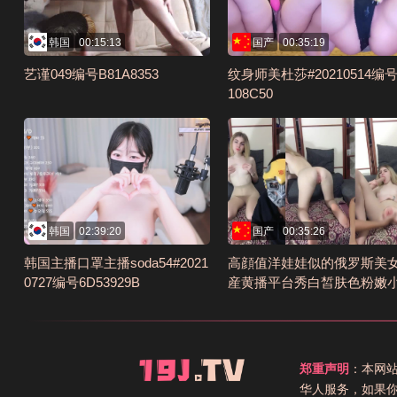
韩国
00:15:13
国产
00:35:19
艺谨049编号B81A8353
纹身师美杜莎#20210514编号
108C50
韩国
02:39:20
国产
00:35:26
韩国主播口罩主播soda54#2021
高顔值洋娃娃似的俄罗斯美
0727编号6D53929B
産黄播平台秀白皙肤色粉嫩
不停被国人小哥玩弄编号B91
75E
郑重声明
：本网
华人服务，如果