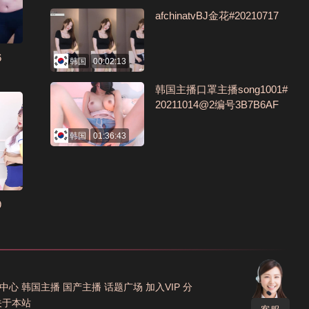
afchinatvBJ金花#20210717
6
韩国
00:02:13
韩国主播口罩主播song1001#
20211014@2编号3B7B6AF
韩国
01:36:43
9
中心
韩国主播
国产主播
话题广场
加入VIP
分
关于本站