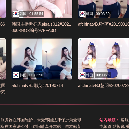
韩国
01:55:54
韩国
00:03:30
66
韩国主播尹乔恩alsals012#2021
afchinatvBJ孙茗#2019091
0908NO3编号97FFA3D
韩国
00:03:50
韩国
00:03:25
女国
afchinatvBJ邢英#20190714
afchinatvBJ慧明#2020072
小穴
E3
站服务器在韩国维护，未受韩国法律保护为全球
站内导航：
客服
你所在国家法令禁止访问请离开本站，未本站某
类频道
站长说