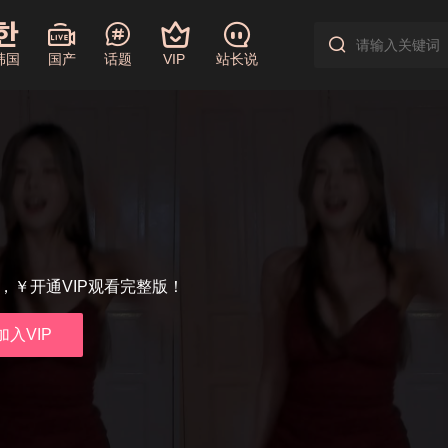
韩国
国产
话题
VIP
站长说
享，￥开通VIP观看完整版！
加入VIP