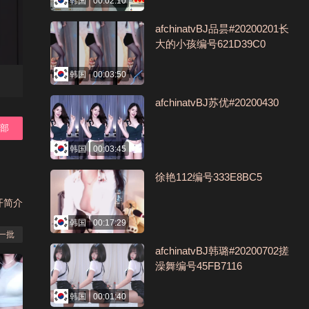
韩国
00:02:10
afchinatvBJ品昙#20200201长
大的小孩编号621D39C0
韩国
00:03:50
afchinatvBJ苏优#20200430
全部
韩国
00:03:45
徐艳112编号333E8BC5
开简介
韩国
00:17:29
一批
afchinatvBJ韩璐#20200702搓
澡舞编号45FB7116
韩国
00:01:40