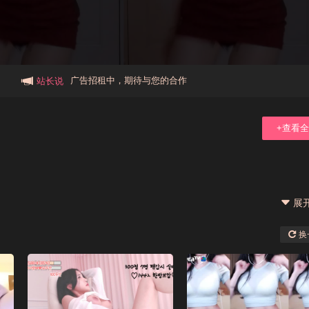
本站大事件(19j网站发展历程)
新手报道,扫盲科普帖
广告招租中，期待与您的合作
站长说
+查看
展
换