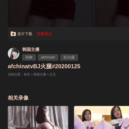
原片下载
视频缓存
韩国主播
热舞
afchinatv
BJ火腿
afchinatvBJ火腿#20200125
当前位置：
首页
>
韩国主播
> 正文
相关录像