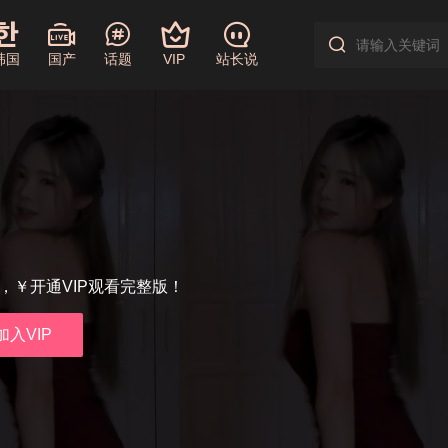
韩国
国产
话题
VIP
站长说
享，￥开通VIP观看完整版！
加入VIP