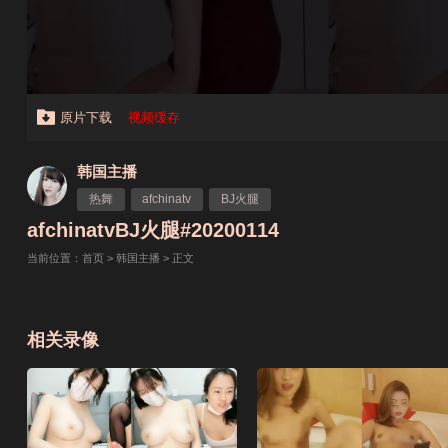
原片下载
视频缓存
韩国主播
热舞
afchinatv
BJ火腿
afchinatvBJ火腿#20200114
当前位置：
首页
>
韩国主播
> 正文
相关录像