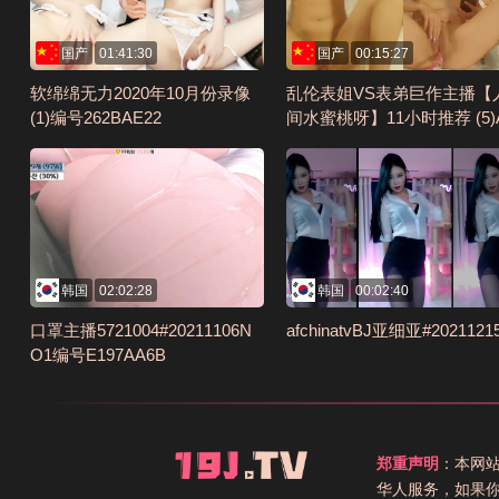
国产
01:41:30
国产
00:15:27
软绵绵无力2020年10月份录像
乱伦表姐VS表弟巨作主播【
(1)编号262BAE22
间水蜜桃呀】11小时推荐 (5)
I编号7DEDBC71
韩国
02:02:28
韩国
00:02:40
口罩主播5721004#20211106N
afchinatvBJ亚细亚#2021121
O1编号E197AA6B
郑重声明
：本网
华人服务，如果