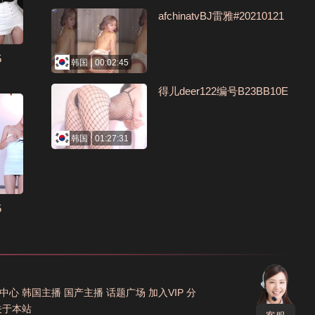
afchinatvBJ雷雅#20210121
5
韩国
00:02:45
得儿deer122编号B23BB10E
韩国
01:27:31
5
中心
韩国主播
国产主播
话题广场
加入VIP
分
关于本站