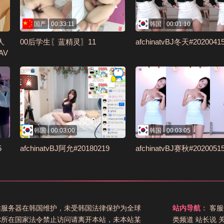
国产
00:33:11
韩国
00:01:10
人
00后学生〖蓝精灵〗11
afchinatvBJ冬天#2020041
AV
韩国
00:03:00
韩国
00:03:05
5
afchinatvBJ阿允#20180219
afchinatvBJ赛秋#2020051
站服务器在韩国维护，未受韩国法律保护为全球
站内导航：
客服
你所在国家法令禁止访问请离开本站，未本站某
类频道
站长说