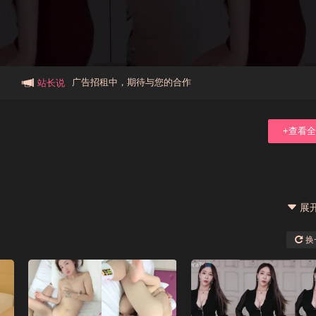
本站大事件(19j网站发展历程)
新手报道,扫盲科普帖
广告招租中，期待与您的合作
站长说
+查看
展
换