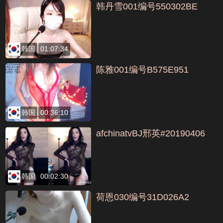
韩丹雪001编号550302BE
韩国
01:07:34
陈雅001编号B575E951
韩国
00:36:10
afchinatvBJ邢英#20190406
韩国
00:02:30
荷恩030编号31D026A2