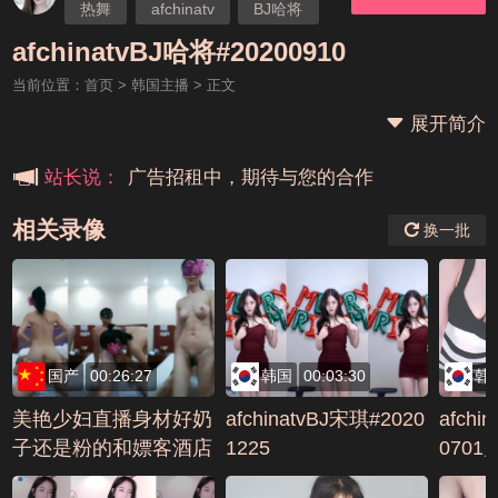
热舞
afchinatv
BJ哈将
本站大事件(19j网站发展历程)
afchinatvBJ哈将#20200910
当前位置：
首页
>
韩国主播
> 正文
新手报道,扫盲科普帖
展开简介
广告招租中，期待与您的合作
站长说：
相关录像
换一批
国产
00:26:27
韩国
00:03:30
韩
美艳少妇直播身材好奶
afchinatvBJ宋琪#2020
afchi
子还是粉的和嫖客酒店
1225
0701
各种体位无套爆操内射
34F