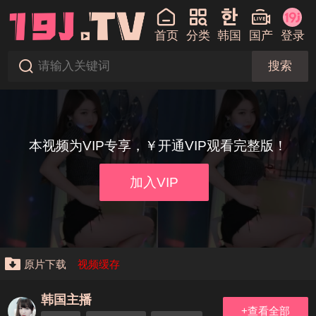
首页
分类
韩国
国产
登录
搜索
本视频为VIP专享，￥开通VIP观看完整版！
加入VIP
原片下载
视频缓存
韩国主播
+查看全部