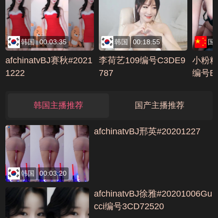
编号A55EB4A9
韩国
00:03:35
韩国
00:18:55
国
afchinatvBJ赛秋#2021
李荷艺109编号C3DE9
小粉粉啪
1222
787
编号B1
韩国主播推荐
国产主播推荐
afchinatvBJ邢英#20201227
韩国
00:03:20
afchinatvBJ徐雅#20201006Gu
cci编号3CD72520