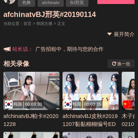
热舞
afchinatv
BJ邢英
本站大事件(19j网站发展历程)
afchinatvBJ邢英#20190114
当前位置：
首页
>
韩国主播
> 正文
新手报道,扫盲科普帖
展开简介
广告招租中，期待与您的合作
站长说：
相关录像
换一批
韩国
00:03:30
韩国
00:03:35
国
afchinatvBJ帕卡#2020
afchinatvBJ皮秋#2019
木子曲
1228
1207黏黏糊糊编号ED
0210
401410
2