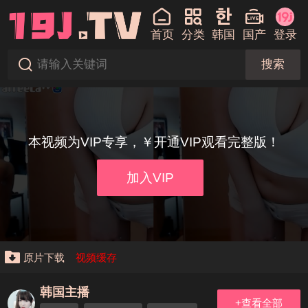
首页
分类
韩国
国产
登录
搜索
本视频为VIP专享，￥开通VIP观看完整版！
加入VIP
原片下载
视频缓存
韩国主播
+查看全部