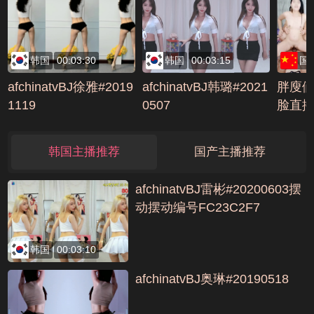
韩国
00:03:30
韩国
00:03:15
国
afchinatvBJ徐雅#2019
afchinatvBJ韩璐#2021
胖廋
1119
0507
脸直播
哥不
累10
韩国主播推荐
国产主播推荐
BD89
afchinatvBJ雷彬#20200603摆
动摆动编号FC23C2F7
韩国
00:03:10
afchinatvBJ奥琳#20190518