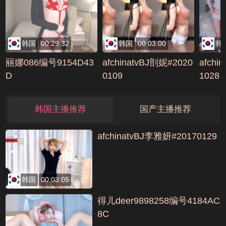
C06F9F7
韩国
00:29:32
韩国
00:03:00
韩
丽娜086编号9154D43
afchinatvBJ剖妮#2020
afchi
D
0109
1028
韩国主播推荐
国产主播推荐
afchinatvBJ李雅妍#20170129
韩国
00:03:05
得儿deer9898258编号4184AC
8C