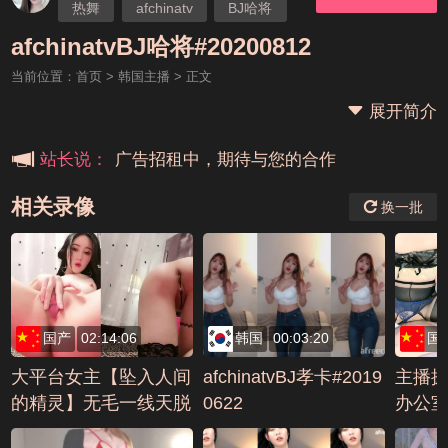
热舞
afchinatv
BJ哈将
本站大事件(19j网站发展历程)
afchinatvBJ哈将#20200812
当前位置：
首页
>
韩国主播
> 正文
新手报道,扫盲科普帖
展开简介
广告招租中，期待与您的合作
站长说：
相关录像
换一批
国产
02:14:06
韩国
00:03:20
国
大平台女主【坠入人间
afchinatvBJ孝卡#2019
主播探
的精灵】无毛一线天脱
0622
办公室
光光扒穴特写 (4)编号9
D644