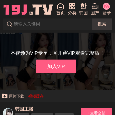
首页
分类
韩国
国产
登录
搜索
本视频为VIP专享，￥开通VIP观看完整版！
加入VIP
原片下载
视频缓存
韩国主播
+查看全部