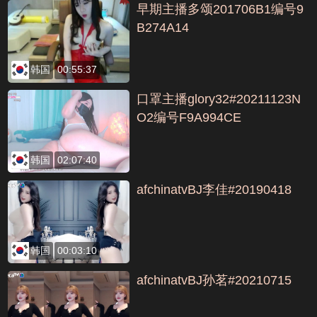
早期主播多颂201706B1编号9
B274A14
韩国
00:55:37
口罩主播glory32#20211123N
O2编号F9A994CE
韩国
02:07:40
afchinatvBJ李佳#20190418
韩国
00:03:10
afchinatvBJ孙茗#20210715