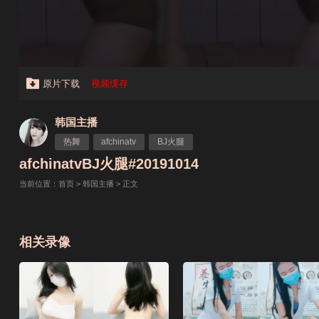
原片下载
视频缓存
韩国主播
热舞
afchinatv
BJ火腿
afchinatvBJ火腿#20191014
当前位置：
首页
>
韩国主播
> 正文
相关录像