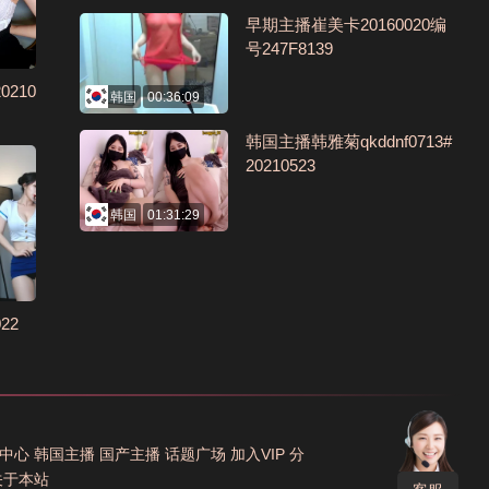
早期主播崔美卡20160020编
号247F8139
0210
韩国
00:36:09
韩国主播韩雅菊qkddnf0713#
20210523
韩国
01:31:29
22
中心
韩国主播
国产主播
话题广场
加入VIP
分
关于本站