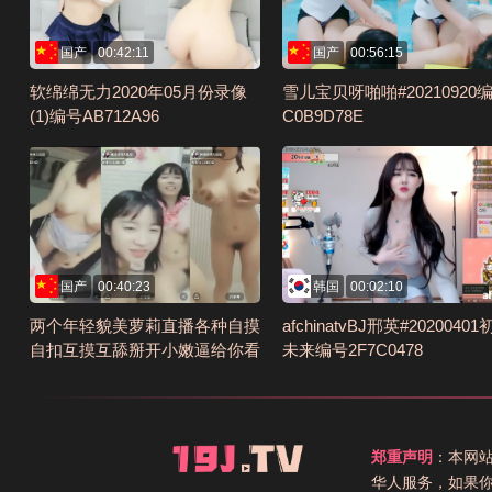
国产
00:42:11
国产
00:56:15
软绵绵无力2020年05月份录像
雪儿宝贝呀啪啪#20210920
(1)编号AB712A96
C0B9D78E
国产
00:40:23
韩国
00:02:10
两个年轻貌美萝莉直播各种自摸
afchinatvBJ邢英#2020040
自扣互摸互舔掰开小嫩逼给你看
未来编号2F7C0478
编号4A58D786
郑重声明
：本网
华人服务，如果