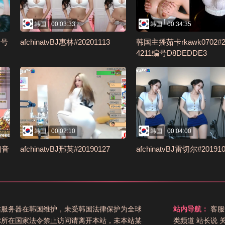
韩国
00:03:33
韩国
00:34:35
编号
afchinatvBJ惠林#20201113
韩国主播茹卡rkawk0702#2
4211编号D8DEDDE3
韩国
00:02:10
韩国
00:04:00
1初音
afchinatvBJ邢英#20190127
afchinatvBJ雷切尔#201910
站服务器在韩国维护，未受韩国法律保护为全球
站内导航：
客服
你所在国家法令禁止访问请离开本站，未本站某
类频道
站长说