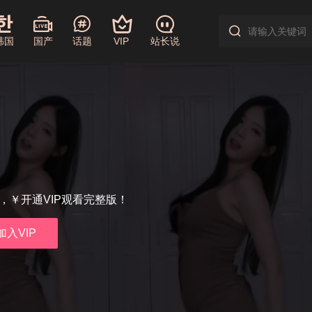
韩国
国产
话题
VIP
站长说
享，￥开通VIP观看完整版！
加入VIP